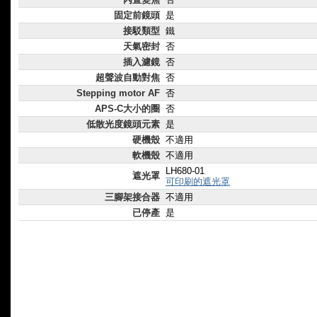
固定前鏡頭
是
接駁類型
鐵
天氣密封
否
插入濾鏡
否
超聲波自動對焦
否
Stepping motor AF
否
APS-C大小的圈
否
低散光度鏡頭元素
是
硬機殼
不適用
軟機殼
不適用
LH680-01
遮光罩
可印刷的遮光罩
三腳架接合器
不適用
已停產
是