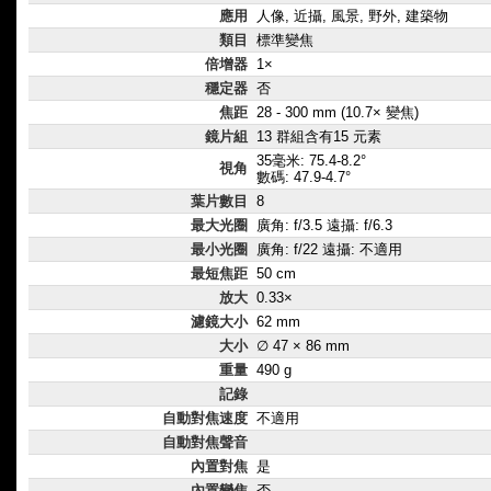
應用
人像, 近攝, 風景, 野外, 建築物
類目
標準變焦
倍增器
1×
穩定器
否
焦距
28 - 300 mm (10.7× 變焦)
鏡片組
13 群組含有15 元素
35毫米: 75.4-8.2°
視角
數碼: 47.9-4.7°
葉片數目
8
最大光圈
廣角: f/3.5 遠攝: f/6.3
最小光圈
廣角: f/22 遠攝: 不適用
最短焦距
50 cm
放大
0.33×
濾鏡大小
62 mm
大小
∅ 47 × 86 mm
重量
490 g
記錄
自動對焦速度
不適用
自動對焦聲音
內置對焦
是
內置變焦
否