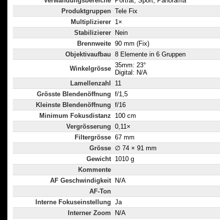
Verwändungsbereiche
Porträt, Sport, Panorama
Produktgruppen
Tele Fix
Multiplizierer
1×
Stabilizierer
Nein
Brennweite
90 mm (Fix)
Objektivaufbau
8 Elemente in 6 Gruppen
35mm: 23°
Winkelgrösse
Digital: N/A
Lamellenzahl
11
Grösste Blendenöffnung
f/1,5
Kleinste Blendenöffnung
f/16
Minimum Fokusdistanz
100 cm
Vergrösserung
0,11×
Filtergrösse
67 mm
Grösse
∅ 74 × 91 mm
Gewicht
1010 g
Kommente
AF Geschwindigkeit
N/A
AF-Ton
Interne Fokuseinstellung
Ja
Interner Zoom
N/A