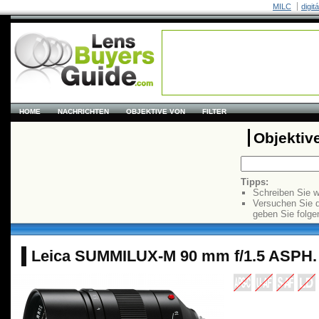
MILC
digit
HOME
NACHRICHTEN
OBJEKTIVE VON
FILTER
Objektiv
Tipps:
Schreiben Sie w
Versuchen Sie 
geben Sie folge
Leica SUMMILUX-M 90 mm f/1.5 ASPH.