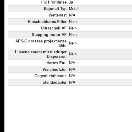
Fix Frontlinse
Ja
Bajonett Typ
Metall
Wetterfest
N/A
Einschiebbares Filter
Nein
Ultraschall AF
Nein
Stepping motor AF
Nein
APS-C grosses projektiertes
Nein
Bild
Linsenelement mit niedriger
Nein
Dispersion
Hartes Etui
N/A
Weiches Etui
N/A
Gegenlichtblende
N/A
Standadapter
N/A