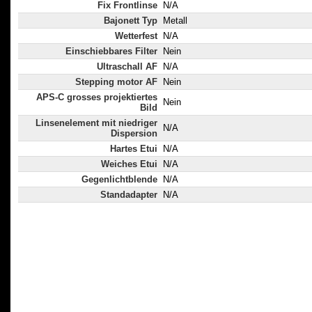
Fix Frontlinse
N/A
Bajonett Typ
Metall
Wetterfest
N/A
Einschiebbares Filter
Nein
Ultraschall AF
N/A
Stepping motor AF
Nein
APS-C grosses projektiertes
Nein
Bild
Linsenelement mit niedriger
N/A
Dispersion
Hartes Etui
N/A
Weiches Etui
N/A
Gegenlichtblende
N/A
Standadapter
N/A