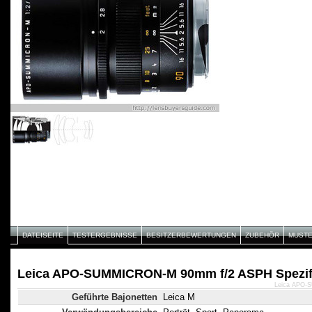
DATEISEITE
TESTERGEBNISSE
BESITZERBEWERTUNGEN
ZUBEHÖR
MUST
Leica APO-SUMMICRON-M 90mm f/2 ASPH Spezif
Leica APO-
Geführte Bajonetten
Leica M