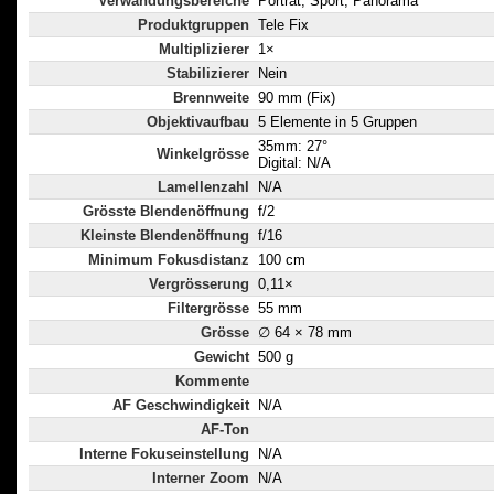
Verwändungsbereiche
Porträt, Sport, Panorama
Produktgruppen
Tele Fix
Multiplizierer
1×
Stabilizierer
Nein
Brennweite
90 mm (Fix)
Objektivaufbau
5 Elemente in 5 Gruppen
35mm: 27°
Winkelgrösse
Digital: N/A
Lamellenzahl
N/A
Grösste Blendenöffnung
f/2
Kleinste Blendenöffnung
f/16
Minimum Fokusdistanz
100 cm
Vergrösserung
0,11×
Filtergrösse
55 mm
Grösse
∅ 64 × 78 mm
Gewicht
500 g
Kommente
AF Geschwindigkeit
N/A
AF-Ton
Interne Fokuseinstellung
N/A
Interner Zoom
N/A