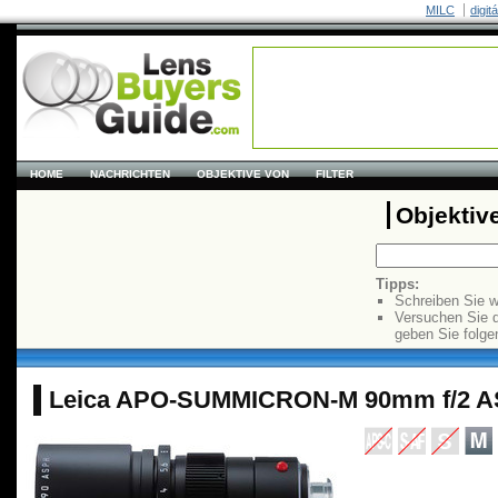
MILC
digit
HOME
NACHRICHTEN
OBJEKTIVE VON
FILTER
Objektiv
Tipps:
Schreiben Sie w
Versuchen Sie 
geben Sie folge
Leica APO-SUMMICRON-M 90mm f/2 