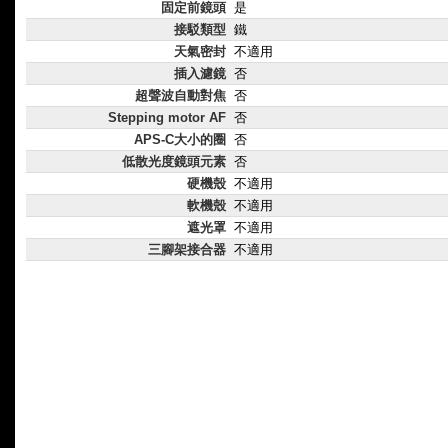
固定前鏡頭
是
接駁類型
鐵
天氣密封
不適用
插入濾鏡
否
超聲波自動對焦
否
Stepping motor AF
否
APS-C大小的圈
否
低散光度鏡頭元素
否
硬機殼
不適用
軟機殼
不適用
遮光罩
不適用
三腳架接合器
不適用