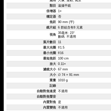
應用
人像, 運動, 風景
類目
遠攝平鏡
倍增器
1×
穩定器
否
焦距
90 mm (平)
鏡片組
6 群組含有8 元素
35毫米: 23°
視角
數碼: 不適用
葉片數目
11
最大光圈
f/1.5
最小光圈
f/16
最短焦距
100 cm
放大
0.11×
濾鏡大小
67 mm
大小
∅ 74 × 91 mm
重量
1010 g
記錄
自動對焦速度
不適用
自動對焦聲音
內置對焦
是
內置變焦
不適用