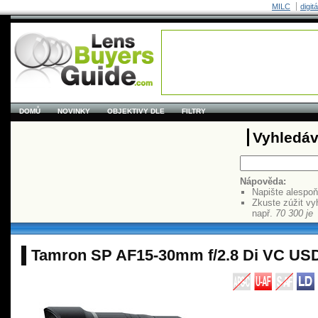
MILC
digit
DOMŮ
NOVINKY
OBJEKTIVY DLE
FILTRY
Vyhledáv
Nápověda:
Napište alespo
Zkuste zúžit vy
např.
70 300 je
Tamron SP AF15-30mm f/2.8 Di VC US