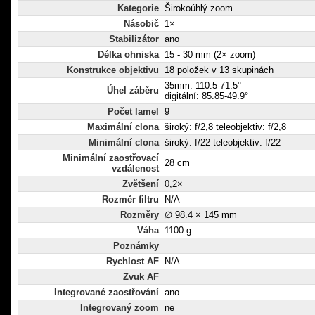
Kategorie
Širokoúhlý zoom
Násobič
1×
Stabilizátor
ano
Délka ohniska
15 - 30 mm (2× zoom)
Konstrukce objektivu
18 položek v 13 skupinách
35mm: 110.5-71.5°
Úhel záběru
digitální: 85.85-49.9°
Počet lamel
9
Maximální clona
široký: f/2,8 teleobjektiv: f/2,8
Minimální clona
široký: f/22 teleobjektiv: f/22
Minimální zaostřovací
28 cm
vzdálenost
Zvětšení
0,2×
Rozměr filtru
N/A
Rozměry
∅ 98.4 × 145 mm
Váha
1100 g
Poznámky
Rychlost AF
N/A
Zvuk AF
Integrované zaostřování
ano
Integrovaný zoom
ne