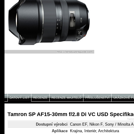
DATOVÝ LIST
RECENZE
RECENZE MAJITELŮ
PŘÍSLUŠENSTVÍ
UKÁZKOVÉ F
Tamron SP AF15-30mm f/2.8 Di VC USD Specifika
Tamr
Dostupní výrobci
Canon EF, Nikon F, Sony / Minolta A
Aplikace
Krajina, Interiér, Architektura