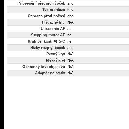
Připevnění předních čoček
ano
Typ montáže
kov
Ochrana proti počasí
ano
Přídavný filtr
N/A
Ultrasonic AF
ano
Stepping motor AF
ne
Kruh velikosti APS-C
ne
Nízký rozptyl čoček
ano
Pevný kryt
N/A
Měkký kryt
N/A
Ochranný kryt objektivů
N/A
Adaptér na stativ
N/A