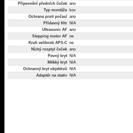
Připevnění předních čoček
ano
Typ montáže
kov
Ochrana proti počasí
ano
Přídavný filtr
N/A
Ultrasonic AF
ano
Stepping motor AF
ne
Kruh velikosti APS-C
ne
Nízký rozptyl čoček
ano
Pevný kryt
N/A
Měkký kryt
N/A
Ochranný kryt objektivů
N/A
Adaptér na stativ
N/A