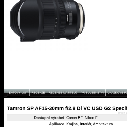
DATOVÝ LIST
RECENZE
RECENZE MAJITELŮ
PŘÍSLUŠENSTVÍ
UKÁZKOVÉ F
Tamron SP AF15-30mm f/2.8 Di VC USD G2 Specif
Tamron 
Dostupní výrobci
Canon EF, Nikon F
Aplikace
Krajina, Interiér, Architektura