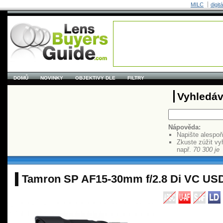
MILC
digit
DOMŮ
NOVINKY
OBJEKTIVY DLE
FILTRY
Vyhledáv
Nápověda:
Napište alespo
Zkuste zúžit vy
např.
70 300 je
Tamron SP AF15-30mm f/2.8 Di VC US