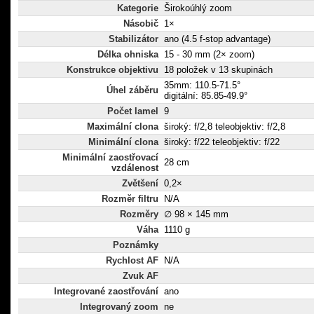
Kategorie
Širokoúhlý zoom
Násobič
1×
Stabilizátor
ano (4.5 f-stop advantage)
Délka ohniska
15 - 30 mm (2× zoom)
Konstrukce objektivu
18 položek v 13 skupinách
35mm: 110.5-71.5°
Úhel záběru
digitální: 85.85-49.9°
Počet lamel
9
Maximální clona
široký: f/2,8 teleobjektiv: f/2,8
Minimální clona
široký: f/22 teleobjektiv: f/22
Minimální zaostřovací
28 cm
vzdálenost
Zvětšení
0,2×
Rozměr filtru
N/A
Rozměry
∅ 98 × 145 mm
Váha
1110 g
Poznámky
Rychlost AF
N/A
Zvuk AF
Integrované zaostřování
ano
Integrovaný zoom
ne