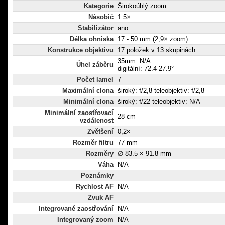
Kategorie
Širokoúhlý zoom
Násobič
1.5×
Stabilizátor
ano
Délka ohniska
17 - 50 mm (2,9× zoom)
Konstrukce objektivu
17 položek v 13 skupinách
35mm: N/A
Úhel záběru
digitální: 72.4-27.9°
Počet lamel
7
Maximální clona
široký: f/2,8 teleobjektiv: f/2,8
Minimální clona
široký: f/22 teleobjektiv: N/A
Minimální zaostřovací
28 cm
vzdálenost
Zvětšení
0,2×
Rozměr filtru
77 mm
Rozměry
∅ 83.5 × 91.8 mm
Váha
N/A
Poznámky
Rychlost AF
N/A
Zvuk AF
Integrované zaostřování
N/A
Integrovaný zoom
N/A