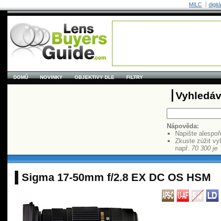
MILC
digit
DOMŮ
NOVINKY
OBJEKTIVY DLE
FILTRY
Vyhledáv
Nápověda:
Napište alespo
Zkuste zúžit vy
např.
70 300 je
Sigma 17-50mm f/2.8 EX DC OS HSM