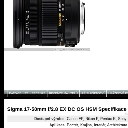
DATOVÝ LIST
RECENZE
RECENZE MAJITELŮ
PŘÍSLUŠENSTVÍ
UKÁZKOVÉ F
Sigma 17-50mm f/2.8 EX DC OS HSM Specifikace
Si
Dostupní výrobci
Canon EF, Nikon F, Pentax K, Sony 
Aplikace
Portrét, Krajina, Interiér, Architektura