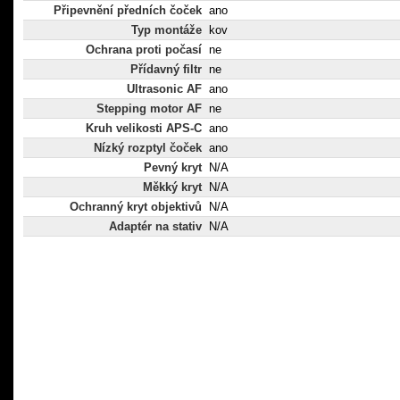
Připevnění předních čoček
ano
Typ montáže
kov
Ochrana proti počasí
ne
Přídavný filtr
ne
Ultrasonic AF
ano
Stepping motor AF
ne
Kruh velikosti APS-C
ano
Nízký rozptyl čoček
ano
Pevný kryt
N/A
Měkký kryt
N/A
Ochranný kryt objektivů
N/A
Adaptér na stativ
N/A