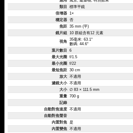
應用
風景, 建築物, 特別效果
類目
標準平鏡
倍增器
1×
穩定器
否
焦距
35 mm (平)
鏡片組
10 群組含有12 元素
35毫米: 63.1°
視角
數碼: 44.6°
葉片數目
6
最大光圈
f/1.5
最小光圈
f/22
最短焦距
30 cm
放大
不適用
濾鏡大小
不適用
大小
∅ 83 × 111.5 mm
重量
700 g
記錄
自動對焦速度
不適用
自動對焦聲音
內置對焦
是
內置變焦
不適用