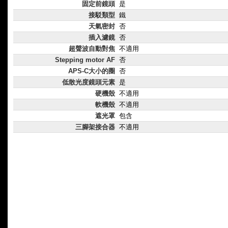
固定前鏡頭
是
接駁類型
鐵
天氣密封
否
插入濾鏡
否
超聲波自動對焦
不適用
Stepping motor AF
否
APS-C大小的圈
否
低散光度鏡頭元素
是
硬機殼
不適用
軟機殼
不適用
遮光罩
包含
三腳架接合器
不適用