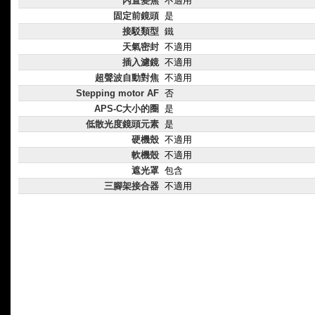
內置變焦
不適用
固定前鏡頭
是
接駁類型
鐵
天氣密封
不適用
插入濾鏡
不適用
超聲波自動對焦
不適用
Stepping motor AF
否
APS-C大小的圈
是
低散光度鏡頭元素
是
硬機殼
不適用
軟機殼
不適用
遮光罩
包含
三腳架接合器
不適用