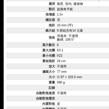
應用
風景, 室內, 建築物
類目
超廣角平鏡
倍增器
1.5×
穩定器
否
焦距
10 mm (平)
鏡片組
9 群組含有14 元素
35毫米: 不適用
視角
數碼: 109.5°
葉片數目
6
最大光圈
f/3.1
最小光圈
f/22
最短焦距
24 cm
放大
不適用
濾鏡大小
77 mm
大小
∅ 87 × 103.6 mm
重量
590 g
記錄
自動對焦速度
不適用
自動對焦聲音
內置對焦
是