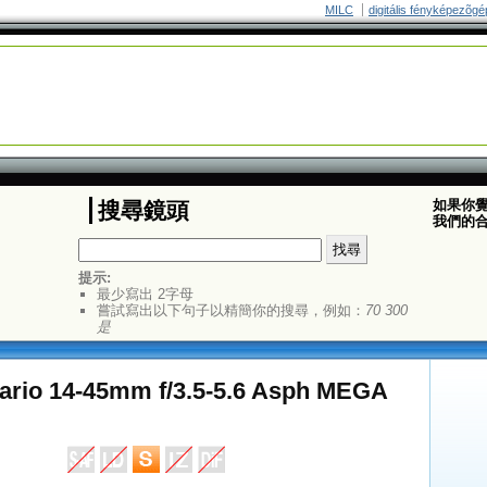
MILC
digitális fényképezõgé
如果你
搜尋鏡頭
我們的
提示:
最少寫出 2字母
嘗試寫出以下句子以精簡你的搜尋，例如：
70 300
是
ario 14-45mm f/3.5-5.6 Asph MEGA