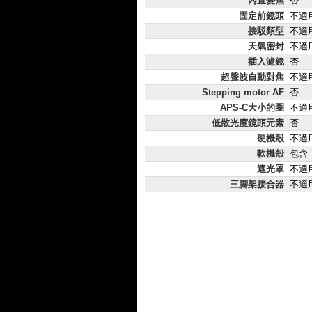
內置變焦
否
固定前鏡頭
不適
接駁類型
不適
天氣密封
不適
插入濾鏡
否
超聲波自動對焦
不適
Stepping motor AF
否
APS-C大小的圈
不適
低散光度鏡頭元素
否
硬機殼
不適
軟機殼
包含
遮光罩
不適
三腳架接合器
不適