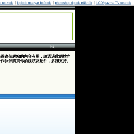
p tesztek
legjobb magyar fotósok
photoshop tippek-trükkök
LCD/plazma TV tesztek
中文
覺得這個網站的內容有用，請透過此網站向
合作伙伴購買你的鏡頭及配件，多謝支持。