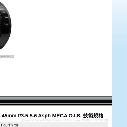
4-45mm f/3.5-5.6 Asph MEGA O.I.S. 技術規格
Panasonic Lumix G Vario 14-45mm f/3.5-5.6 Asph MEGA O.I.S. 技術規格
 FourThirds