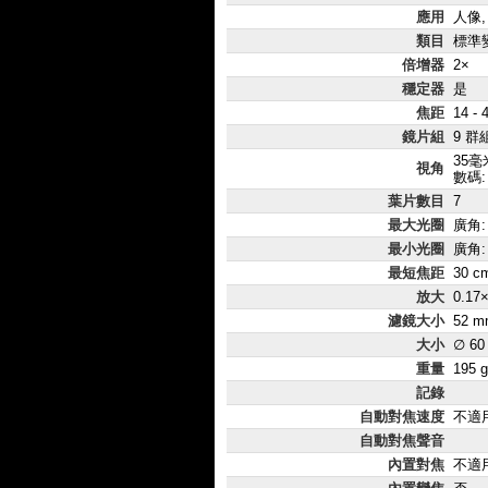
應用
人像,
類目
標準
倍增器
2×
穩定器
是
焦距
14 -
鏡片組
9 群
35毫
視角
數碼: 
葉片數目
7
最大光圈
廣角: 
最小光圈
廣角: 
最短焦距
30 c
放大
0.17
濾鏡大小
52 m
大小
∅ 60
重量
195 g
記錄
自動對焦速度
不適
自動對焦聲音
內置對焦
不適