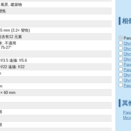
 風景, 建築物
變焦
相
 45 mm (3.2× 變焦)
組含有12 元素
Pana
米: 不適用
Oly
75-27°
Oly
Oly
Olym
f/3.5 遠攝: f/5.6
Pan
f/22 遠攝: f/22
Pan
m
Oly
×
Olym
Pan
m
 × 60 mm
其
用
Pan
Mic
用