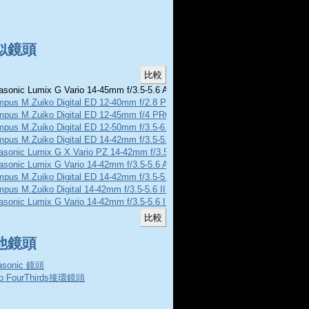
似鏡頭
sonic Lumix G Vario 14-45mm f/3.5-5.6 Asph MEGA O.I.S.
mpus M.Zuiko Digital ED 12-40mm f/2.8 PRO
mpus M.Zuiko Digital ED 12-45mm f/4 PRO
mpus M.Zuiko Digital ED 12-50mm f/3.5-6.3 EZ
pus M.Zuiko Digital ED 14-42mm f/3.5-5.6
asonic Lumix G X Vario PZ 14-42mm f/3.5-5.6 ASPH POWER O.I.S.
asonic Lumix G Vario 14-42mm f/3.5-5.6 Asph MEGA O.I.S.
mpus M.Zuiko Digital ED 14-42mm f/3.5-5.6 EZ
pus M.Zuiko Digital 14-42mm f/3.5-5.6 II R
asonic Lumix G Vario 14-42mm f/3.5-5.6 II Asph MEGA O.I.S.
他鏡頭
asonic 鏡頭
ro FourThirds接環鏡頭