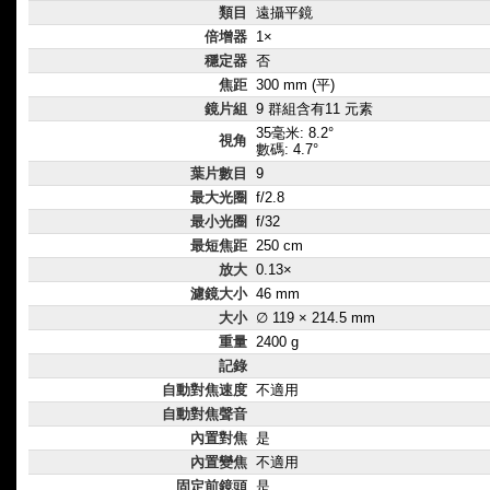
類目
遠攝平鏡
倍增器
1×
穩定器
否
焦距
300 mm (平)
鏡片組
9 群組含有11 元素
35毫米: 8.2°
視角
數碼: 4.7°
葉片數目
9
最大光圈
f/2.8
最小光圈
f/32
最短焦距
250 cm
放大
0.13×
濾鏡大小
46 mm
大小
∅ 119 × 214.5 mm
重量
2400 g
記錄
自動對焦速度
不適用
自動對焦聲音
內置對焦
是
內置變焦
不適用
固定前鏡頭
是