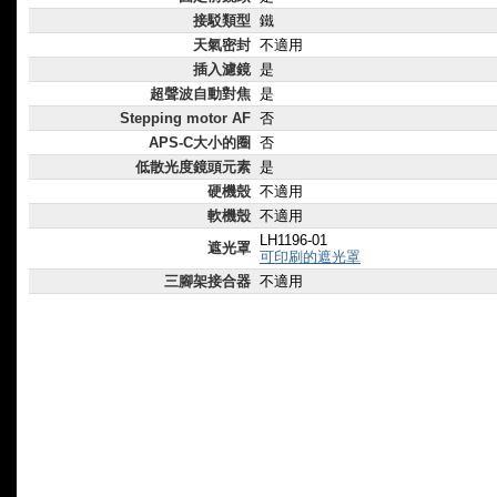
接駁類型
鐵
天氣密封
不適用
插入濾鏡
是
超聲波自動對焦
是
Stepping motor AF
否
APS-C大小的圈
否
低散光度鏡頭元素
是
硬機殼
不適用
軟機殼
不適用
LH1196-01
遮光罩
可印刷的遮光罩
三腳架接合器
不適用