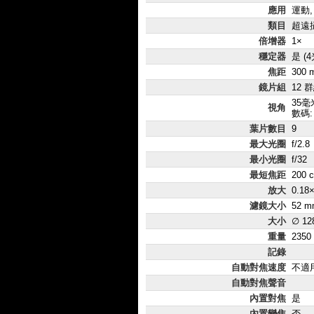
應用
運動,
類目
超遠
倍增器
1×
穩定器
是 (
焦距
300 
鏡片組
12 
35毫米
視角
數碼:
葉片數目
9
最大光圈
f/2.8
最小光圈
f/32
最短焦距
200 
放大
0.18
濾鏡大小
52 m
大小
∅ 12
重量
2350
記錄
自動對焦速度
不適
自動對焦聲音
內置對焦
是
內置變焦
否