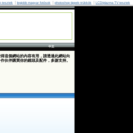
p tesztek
legjobb magyar fotósok
photoshop tippek-trükkök
LCD/plazma TV tesztek
中文
覺得這個網站的內容有用，請透過此網站向
合作伙伴購買你的鏡頭及配件，多謝支持。