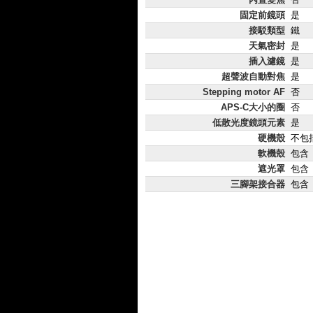
固定前鏡頭
是
接駁類型
鐵
天氣密封
是
插入濾鏡
是
超聲波自動對焦
是
Stepping motor AF
否
APS-C大小的圈
否
低散光度鏡頭元素
是
硬機殼
不包
軟機殼
包含
遮光罩
包含
三腳架接合器
包含