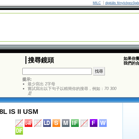
MILC
digitális fényképezõgé
如果你
搜尋鏡頭
我們的
提示:
最少寫出 2字母
嘗試寫出以下句子以精簡你的搜尋，例如：
70 300
是
8L IS II USM