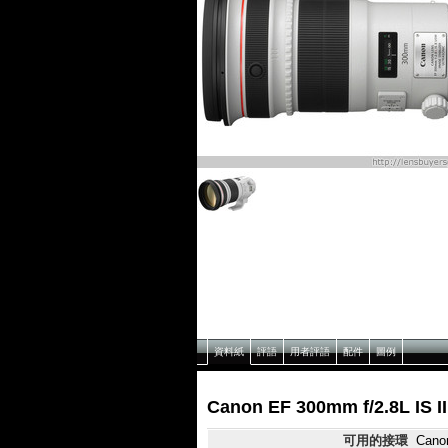
資料紙
評語
用者評語
配件
圖例
Canon EF 300mm f/2.8L I
可用的接環
Cano