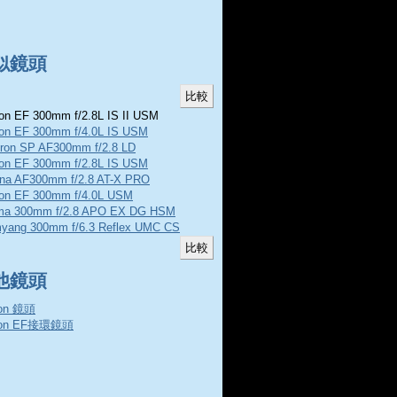
似鏡頭
n EF 300mm f/2.8L IS II USM
on EF 300mm f/4.0L IS USM
ron SP AF300mm f/2.8 LD
on EF 300mm f/2.8L IS USM
ina AF300mm f/2.8 AT-X PRO
on EF 300mm f/4.0L USM
ma 300mm f/2.8 APO EX DG HSM
yang 300mm f/6.3 Reflex UMC CS
他鏡頭
on 鏡頭
non EF接環鏡頭