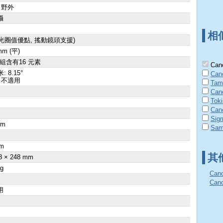
 野外
攝
相
4光圈值優點, 搖動鏡頭支援)
mm (平)
群組含有16 元素
Cano
: 8.15°
Can
 不適用
Tam
Can
Tok
Can
Sig
cm
Sam
×
m
其
8 × 248 mm
 g
Can
Ca
用