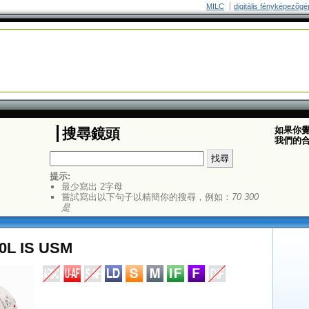
MILC
digitális fényképezõgé
如果你
搜尋鏡頭
我們的
提示:
最少寫出 2字母
嘗試寫出以下句子以精簡你的搜尋，例如：
70 300
是
0L IS USM