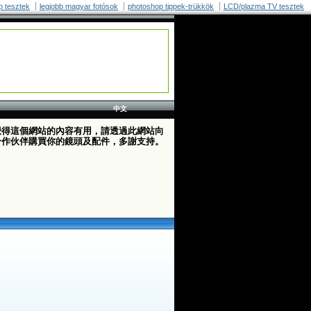
p tesztek
legjobb magyar fotósok
photoshop tippek-trükkök
LCD/plazma TV tesztek
中文
覺得這個網站的內容有用，請透過此網站向
合作伙伴購買你的鏡頭及配件，多謝支持。