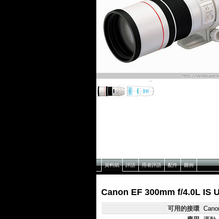
資料紙
評語
用者評語
配件
圖例
Canon EF 300mm f/4.0L 
可用的接環
Cano