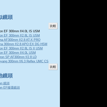
似鏡頭
n EF 300mm f/4.0L IS USM
on EF 300mm f/2.8L IS USM
ina AF300mm f/2.8 AT-X PRO
ma 300mm f/2.8 APO EX DG HSM
on EF 300mm f/2.8L IS II USM
on EF 300mm f/4.0L USM
ron SP AF300mm f/2.8 LD
yang 300mm f/6.3 Reflex UMC CS
他鏡頭
on 鏡頭
non EF接環鏡頭