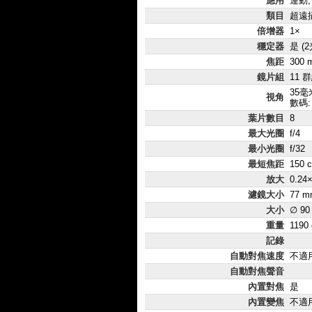
應用
運動,
類目
超遠
倍增器
1×
穩定器
是 (
焦距
300 
鏡片組
11 
35毫米
視角
數碼:
葉片數目
8
最大光圈
f/4
最小光圈
f/32
最短焦距
150 
放大
0.24
濾鏡大小
77 m
大小
∅ 90
重量
1190 
記錄
自動對焦速度
不適
自動對焦聲音
內置對焦
是
內置變焦
不適