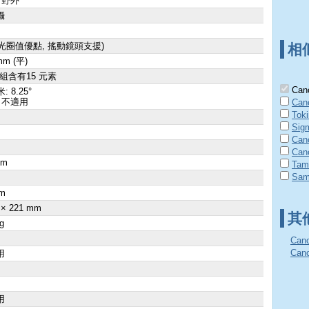
 野外
攝
2光圈值優點, 搖動鏡頭支援)
相
mm (平)
群組含有15 元素
Cano
: 8.25°
 不適用
Can
Tok
Sig
Can
Can
cm
Tam
Sam
×
m
 × 221 mm
其
g
Can
Ca
用
用