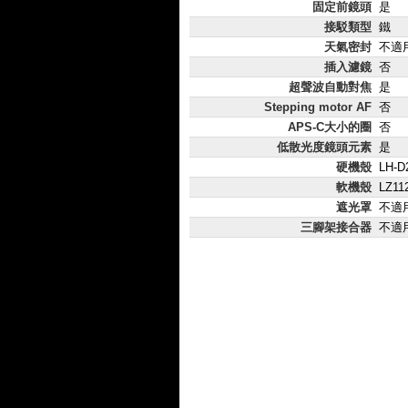
固定前鏡頭
是
接駁類型
鐵
天氣密封
不適
插入濾鏡
否
超聲波自動對焦
是
Stepping motor AF
否
APS-C大小的圈
否
低散光度鏡頭元素
是
硬機殼
LH-D
軟機殼
LZ11
遮光罩
不適
三腳架接合器
不適