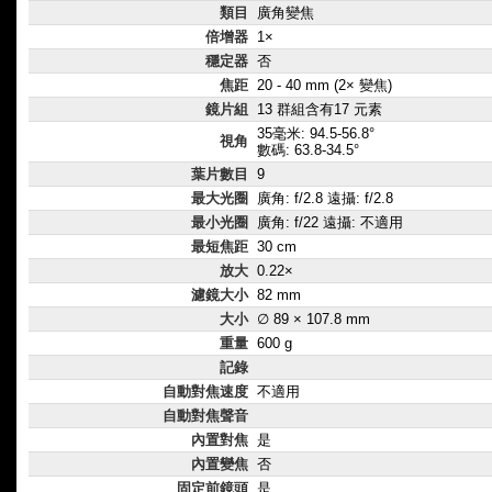
類目
廣角變焦
倍增器
1×
穩定器
否
焦距
20 - 40 mm (2× 變焦)
鏡片組
13 群組含有17 元素
35毫米: 94.5-56.8°
視角
數碼: 63.8-34.5°
葉片數目
9
最大光圈
廣角: f/2.8 遠攝: f/2.8
最小光圈
廣角: f/22 遠攝: 不適用
最短焦距
30 cm
放大
0.22×
濾鏡大小
82 mm
大小
∅ 89 × 107.8 mm
重量
600 g
記錄
自動對焦速度
不適用
自動對焦聲音
內置對焦
是
內置變焦
否
固定前鏡頭
是