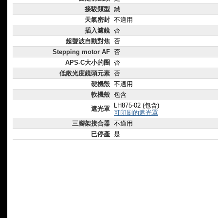
接駁類型
鐵
天氣密封
不適用
插入濾鏡
否
超聲波自動對焦
否
Stepping motor AF
否
APS-C大小的圈
否
低散光度鏡頭元素
否
硬機殼
不適用
軟機殼
包含
LH875-02 (包含)
遮光罩
可印刷的遮光罩
三腳架接合器
不適用
已停產
是