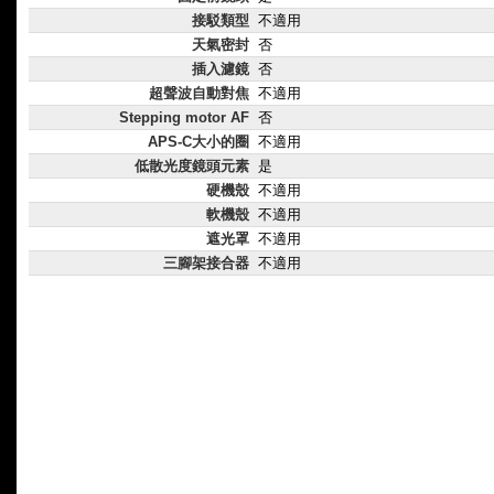
接駁類型
不適用
天氣密封
否
插入濾鏡
否
超聲波自動對焦
不適用
Stepping motor AF
否
APS-C大小的圈
不適用
低散光度鏡頭元素
是
硬機殼
不適用
軟機殼
不適用
遮光罩
不適用
三腳架接合器
不適用