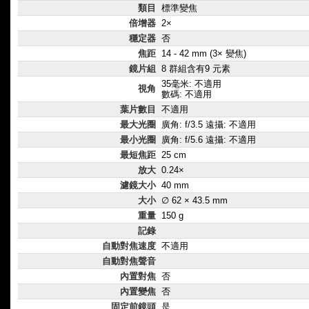
類目
標準變焦
倍增器
2×
穩定器
否
焦距
14 - 42 mm (3× 變焦)
鏡片組
8 群組含有9 元素
35毫米: 不適用
視角
數碼: 不適用
葉片數目
不適用
最大光圈
廣角: f/3.5 遠攝: 不適用
最小光圈
廣角: f/5.6 遠攝: 不適用
最短焦距
25 cm
放大
0.24×
濾鏡大小
40 mm
大小
∅ 62 × 43.5 mm
重量
150 g
記錄
自動對焦速度
不適用
自動對焦聲音
內置對焦
否
內置變焦
否
固定前鏡頭
是