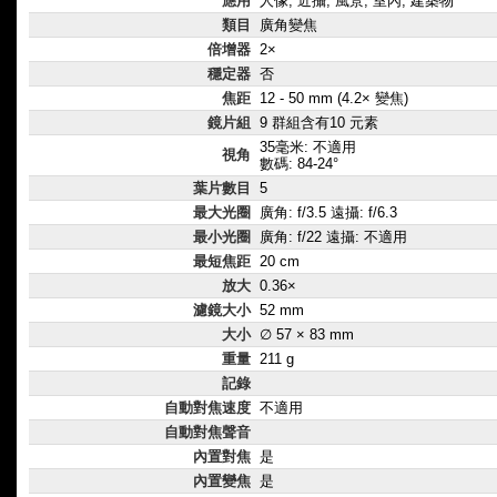
應用
人像, 近攝, 風景, 室內, 建築物
類目
廣角變焦
倍增器
2×
穩定器
否
焦距
12 - 50 mm (4.2× 變焦)
鏡片組
9 群組含有10 元素
35毫米: 不適用
視角
數碼: 84-24°
葉片數目
5
最大光圈
廣角: f/3.5 遠攝: f/6.3
最小光圈
廣角: f/22 遠攝: 不適用
最短焦距
20 cm
放大
0.36×
濾鏡大小
52 mm
大小
∅ 57 × 83 mm
重量
211 g
記錄
自動對焦速度
不適用
自動對焦聲音
內置對焦
是
內置變焦
是