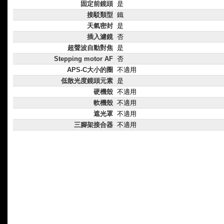
固定前鏡頭
是
接駁類型
鐵
天氣密封
是
插入濾鏡
否
超聲波自動對焦
是
Stepping motor AF
否
APS-C大小的圈
不適用
低散光度鏡頭元素
是
硬機殼
不適用
軟機殼
不適用
遮光罩
不適用
三腳架接合器
不適用