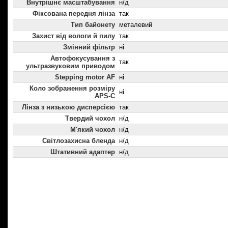
Внутрішнє масштабування
н/д
Фіксована передня лінза
так
Тип байонету
металевий
Захист від вологи й пилу
так
Змінний фільтр
ні
Автофокусування з
так
ультразвуковим приводом
Stepping motor AF
ні
Коло зображення розміру
ні
APS-C
Лінза з низькою дисперсією
так
Твердий чохол
н/д
М'який чохол
н/д
Світлозахисна бленда
н/д
Штативний адаптер
н/д