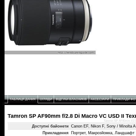
ТАБЛИЦЯ ДАНИХ
ОГЛЯДИ
ВІДГУКИ ВЛАСНИКІВ
АКСЕСУАРИ
ПРИКЛАДИ ФО
Tamron SP AF90mm f/2.8 Di Macro VC USD II Тех
Tamron SP AF90mm f/2.8
Доступні байонети
Canon EF, Nikon F, Sony / Minolta A
Прикладення
Портрет, Макрозйомка, Ландшафт