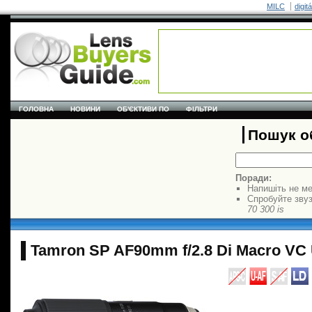
MILC
digit
ГОЛОВНА
НОВИНИ
ОБ'ЄКТИВИ ПО
ФІЛЬТРИ
Пошук об
Поради:
Напишіть не ме
Спробуйте звуз
70 300 is
Tamron SP AF90mm f/2.8 Di Macro VC 