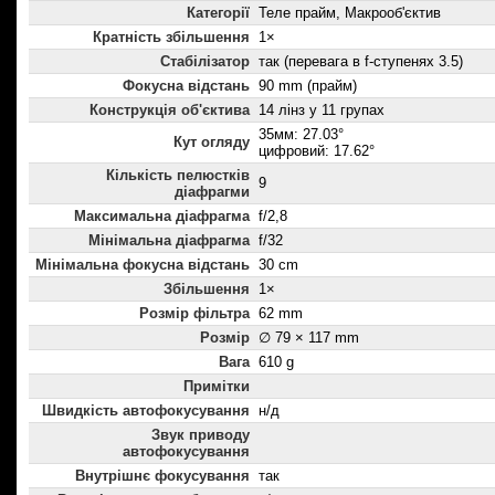
Категорії
Теле прайм, Макрооб'єктив
Кратність збільшення
1×
Стабілізатор
так (перевага в f-ступенях 3.5)
Фокусна відстань
90 mm (прайм)
Конструкція об'єктива
14 лінз у 11 групах
35мм: 27.03°
Кут огляду
цифровий: 17.62°
Кількість пелюстків
9
діафрагми
Максимальна діафрагма
f/2,8
Мінімальна діафрагма
f/32
Мінімальна фокусна відстань
30 cm
Збільшення
1×
Розмір фільтра
62 mm
Розмір
∅ 79 × 117 mm
Вага
610 g
Примітки
Швидкість автофокусування
н/д
Звук приводу
автофокусування
Внутрішнє фокусування
так