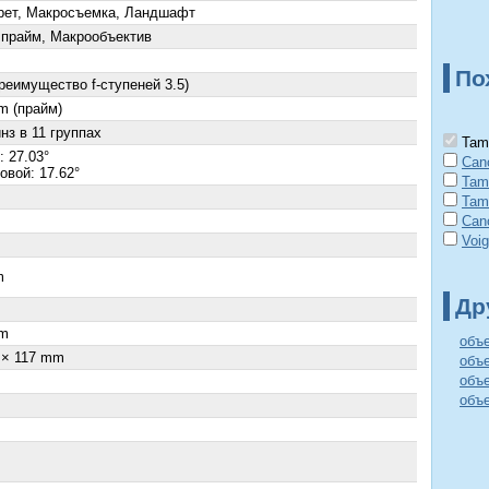
рет, Макросъемка, Ландшафт
 прайм, Макрообъектив
По
преимущество f-ступеней 3.5)
m (прайм)
нз в 11 группах
Tamr
: 27.03°
Can
овой: 17.62°
Tam
Tam
Can
Voig
m
Др
m
объ
 × 117 mm
объ
объе
объе