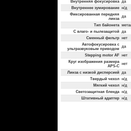
Внутренняя фокусировка
да
Внутреннее зумирование
н/д
Фиксированная передняя
да
линза
Тип байонета
мета
С влаго- и пылезащитой
да
Сменный фильтр
нет
Автофокусировка с
да
ультразвуковым приводом
Stepping motor AF
нет
Круг изображения размера
нет
APS-C
Линза с низкой дисперсией
да
Твердый чехол
н/д
Мягкий чехол
н/д
Светозащитная бленда
н/д
Штативный адаптер
н/д