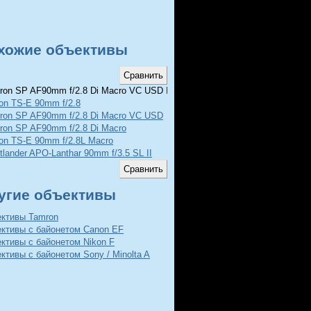
хожие объективы
on SP AF90mm f/2.8 Di Macro VC USD II
on TS-E 90mm f/2.8
ron SP AF90mm f/2.8 Di Macro VC USD
ron SP AF90mm f/2.8 Di Macro
on TS-E 90mm f/2.8L Macro
tlander APO-Lanthar 90mm f/3.5 SL II
угие объективы
ективы Tamron
ективы с байонетом Canon EF
ктивы с байонетом Nikon F
ктивы с байонетом Sony / Minolta A