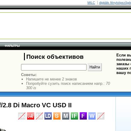
MILC
digitális fényképezõgé
ФИЛЬТРЫ
Если вы
Поиск объективов
полезн
заказы
наших п
вашу п
Советы:
Напишите не менее 2 знаков
Попробуйте сузить поиск написанием напр.:
70
300 is
2.8 Di Macro VC USD II