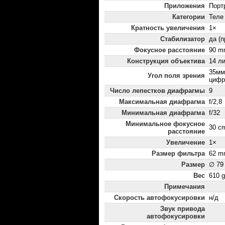
Приложения
Порт
Категории
Теле
Кратность увеличения
1×
Стабилизатор
да (
Фокусное расстояние
90 m
Конструкция объектива
14 ли
35мм
Угол поля зрения
цифр
Число лепестков диафрагмы
9
Максимальная диафрагма
f/2,8
Минимальная диафрагма
f/32
Минимальное фокусное
30 c
расстояние
Увеличение
1×
Размер фильтра
62 m
Размер
∅ 79
Вес
610 g
Примечания
Скорость автофокусировки
н/д
Звук привода
автофокусировки