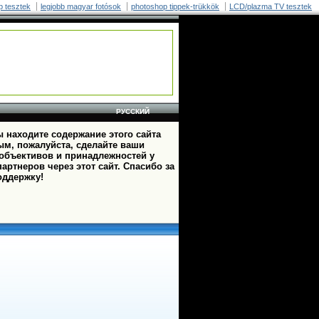
p tesztek
legjobb magyar fotósok
photoshop tippek-trükkök
LCD/plazma TV tesztek
РУССКИЙ
 находите содержание этого сайта
ым, пожалуйста, сделайте ваши
 объективов и принадлежностей у
артнеров через этот сайт. Спасибо за
оддержку!