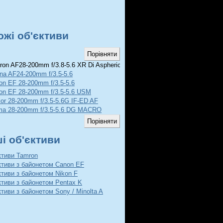
ожі об'єктиви
on AF28-200mm f/3.8-5.6 XR Di Aspherical Macro
ina AF24-200mm f/3.5-5.6
on EF 28-200mm f/3.5-5.6
on EF 28-200mm f/3.5-5.6 USM
kor 28-200mm f/3.5-5.6G IF-ED AF
ma 28-200mm f/3.5-5.6 DG MACRO
ші об'єктиви
ктиви Tamron
ктиви з байонетом Canon EF
ктиви з байонетом Nikon F
ктиви з байонетом Pentax K
ктиви з байонетом Sony / Minolta A