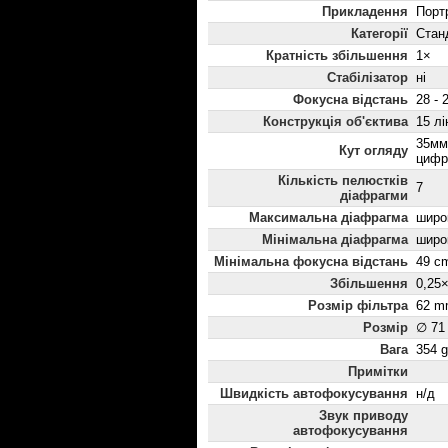
Прикладення
Порт
Категорії
Стан
Кратність збільшення
1×
Стабілізатор
ні
Фокусна відстань
28 - 
Конструкція об'єктива
15 лі
35мм:
Кут огляду
цифр
Кількість пелюстків
7
діафрагми
Максимальна діафрагма
широк
Мінімальна діафрагма
широк
Мінімальна фокусна відстань
49 c
Збільшення
0,25
Розмір фільтра
62 m
Розмір
∅ 71
Вага
354 g
Примітки
Швидкість автофокусування
н/д
Звук приводу
автофокусування