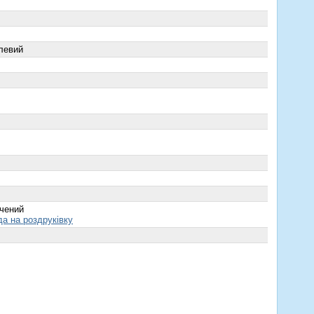
левий
чений
да на роздруківку