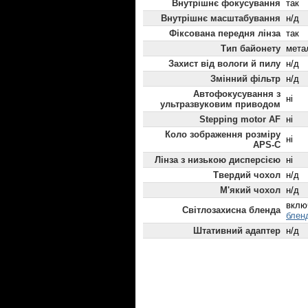
Внутрішнє фокусування
так
Внутрішнє масштабування
н/д
Фіксована передня лінза
так
Тип байонету
мета
Захист від вологи й пилу
н/д
Змінний фільтр
н/д
Автофокусування з
ні
ультразвуковим приводом
Stepping motor AF
ні
Коло зображення розміру
ні
APS-C
Лінза з низькою дисперсією
ні
Твердий чохол
н/д
М'який чохол
н/д
вклю
Світлозахисна бленда
блен
Штативний адаптер
н/д