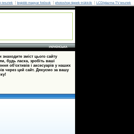
p tesztek
legjobb magyar fotósok
photoshop tippek-trükkök
LCD/plazma TV tesztek
УКРАЇНСЬКА
 знаходите зміст цього сайту
м, будь ласка, зробіть ваші
ння об'єктивів і аксесуарів у наших
ів через цей сайт. Дякуємо за вашу
ку!