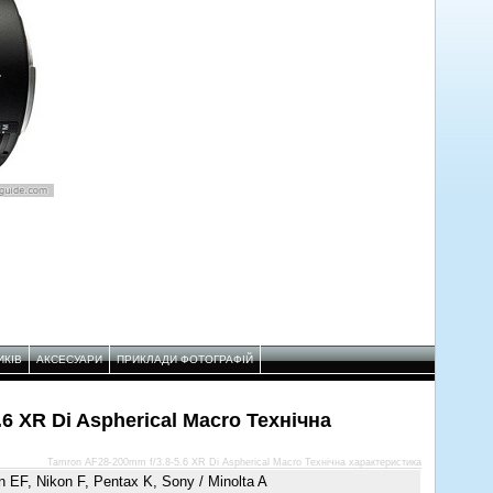
ИКІВ
АКСЕСУАРИ
ПРИКЛАДИ ФОТОГРАФІЙ
6 XR Di Aspherical Macro Технічнa
Tamron AF28-200mm f/3.8-5.6 XR Di Aspherical Macro Технічнa характеристикa
 EF, Nikon F, Pentax K, Sony / Minolta A