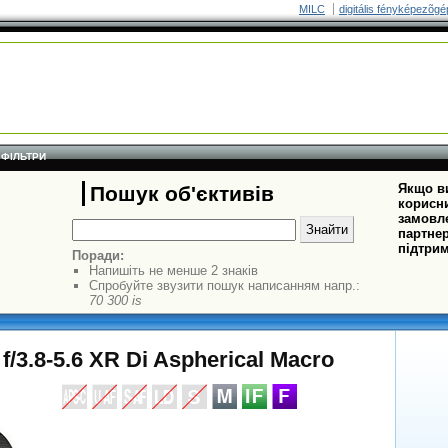
MILC
digitális fényképezõgé
ФІЛЬТРИ
Якщо ви
Пошук об'єктивів
корисни
замовле
партнер
підтрим
Поради:
Напишіть не менше 2 знаків
Спробуйте звузити пошук написанням напр.:
70 300 is
/3.8-5.6 XR Di Aspherical Macro