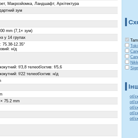
рет, Макрозйомка, Ландшафт, Архітектура
дартний зум
Сх
200 mm (7,1× зум)
нз у 14 групах
Tamr
 75.38-12.35°
Tok
овий: н/д
Can
Can
Nik
окутний: f/3,8 телеоб'єктив: f/5,6
Sig
окутний: f/22 телеоб'єктив: н/д
m
Ін
×
m
об'є
 × 75.2 mm
об'є
об'є
об'є
об'є