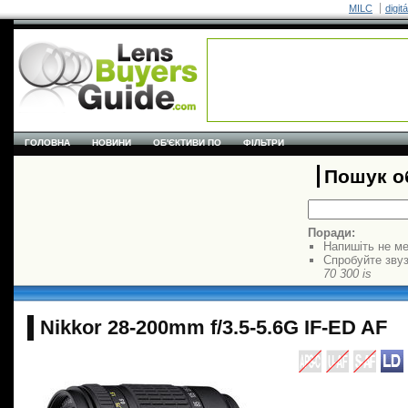
MILC
digit
ГОЛОВНА
НОВИНИ
ОБ'ЄКТИВИ ПО
ФІЛЬТРИ
Пошук об
Поради:
Напишіть не ме
Спробуйте звуз
70 300 is
Nikkor 28-200mm f/3.5-5.6G IF-ED AF