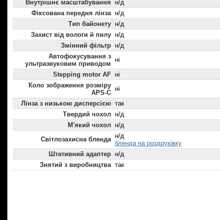
Внутрішнє масштабування
н/д
Фіксована передня лінза
н/д
Тип байонету
н/д
Захист від вологи й пилу
н/д
Змінний фільтр
н/д
Автофокусування з
ні
ультразвуковим приводом
Stepping motor AF
ні
Коло зображення розміру
ні
APS-C
Лінза з низькою дисперсією
так
Твердий чохол
н/д
М'який чохол
н/д
н/д
Світлозахисна бленда
бленда на роздруківку
Штативний адаптер
н/д
Знятий з виробництва
так