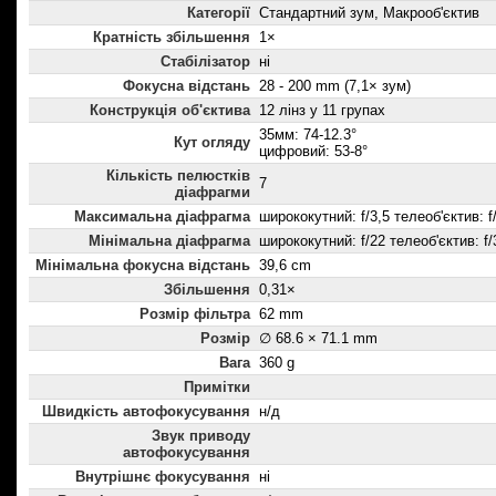
Категорії
Стандартний зум, Макрооб'єктив
Кратність збільшення
1×
Стабілізатор
ні
Фокусна відстань
28 - 200 mm (7,1× зум)
Конструкція об'єктива
12 лінз у 11 групах
35мм: 74-12.3°
Кут огляду
цифровий: 53-8°
Кількість пелюстків
7
діафрагми
Максимальна діафрагма
ширококутний: f/3,5 телеоб'єктив: f
Мінімальна діафрагма
ширококутний: f/22 телеоб'єктив: f/
Мінімальна фокусна відстань
39,6 cm
Збільшення
0,31×
Розмір фільтра
62 mm
Розмір
∅ 68.6 × 71.1 mm
Вага
360 g
Примітки
Швидкість автофокусування
н/д
Звук приводу
автофокусування
Внутрішнє фокусування
ні