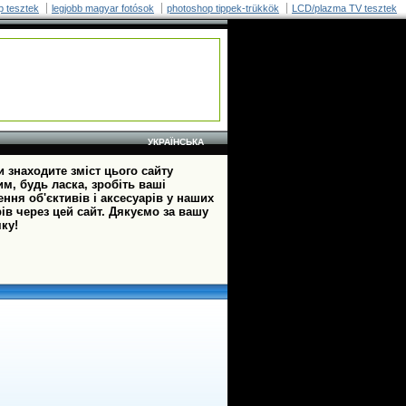
p tesztek
legjobb magyar fotósok
photoshop tippek-trükkök
LCD/plazma TV tesztek
УКРАЇНСЬКА
 знаходите зміст цього сайту
м, будь ласка, зробіть ваші
ння об'єктивів і аксесуарів у наших
ів через цей сайт. Дякуємо за вашу
ку!