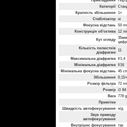
Прикладення
Порт
Категорії
Стан
Кратність збільшення
1×
Стабілізатор
ні
Фокусна відстань
50 m
Конструкція об'єктива
12 лі
35мм
Кут огляду
цифр
Кількість пелюстків
11
діафрагми
Максимальна діафрагма
f/1,4
Мінімальна діафрагма
f/16
Мінімальна фокусна відстань
45 c
Збільшення
0,15
Розмір фільтра
72 m
Розмір
∅ 84
Вага
778 g
Примітки
Швидкість автофокусування
н/д
Звук приводу
автофокусування
Внутрішнє фокусування
так