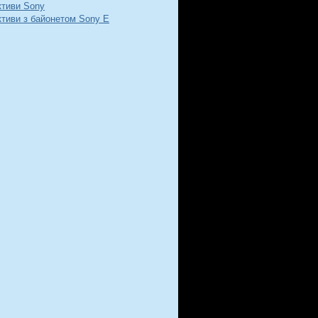
ктиви Sony
ктиви з байонетом Sony E