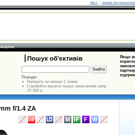
MILC
digitális fényképezõgé
ФІЛЬТРИ
Якщо ви
Пошук об'єктивів
корисни
замовле
партнер
підтрим
Поради:
Напишіть не менше 2 знаків
Спробуйте звузити пошук написанням напр.:
70 300 is
mm f/1.4 ZA