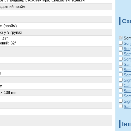
рет, Ландшафт, Архітектура, Спеціальні ефекти
дартний прайм
Сх
m (прайм)
нз у 9 групах
Sony
: 47°
овий: 32°
Son
Son
Son
Son
Sam
Sam
m
Son
×
Sig
Carl
m
Sam
 × 108 mm
Son
Sig
Sam
Ін