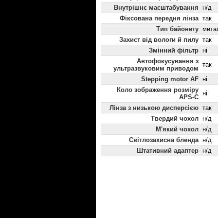
Внутрішнє масштабування
н/д
Фіксована передня лінза
так
Тип байонету
мета
Захист від вологи й пилу
так
Змінний фільтр
ні
Автофокусування з
так
ультразвуковим приводом
Stepping motor AF
ні
Коло зображення розміру
ні
APS-C
Лінза з низькою дисперсією
так
Твердий чохол
н/д
М'який чохол
н/д
Світлозахисна бленда
н/д
Штативний адаптер
н/д