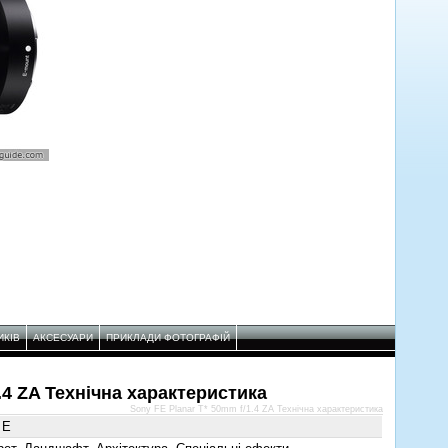
ИКІВ
АКСЕСУАРИ
ПРИКЛАДИ ФОТОГРАФІЙ
.4 ZA Технічнa характеристикa
Sony FE Planar T* 50mm f/1.4 ZA Технічнa характеристикa
 E