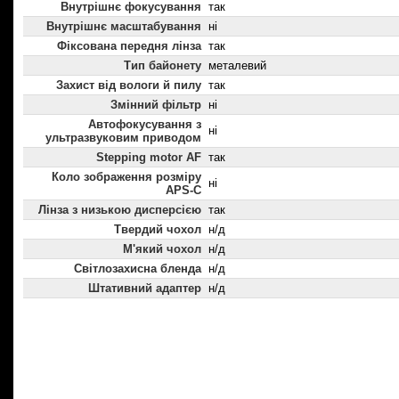
Внутрішнє фокусування
так
Внутрішнє масштабування
ні
Фіксована передня лінза
так
Тип байонету
металевий
Захист від вологи й пилу
так
Змінний фільтр
ні
Автофокусування з
ні
ультразвуковим приводом
Stepping motor AF
так
Коло зображення розміру
ні
APS-C
Лінза з низькою дисперсією
так
Твердий чохол
н/д
М'який чохол
н/д
Світлозахисна бленда
н/д
Штативний адаптер
н/д