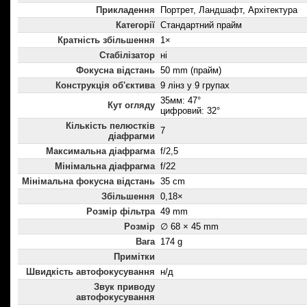
Прикладення
Портрет, Ландшафт, Архітектура
Категорії
Стандартний прайм
Кратність збільшення
1×
Стабілізатор
ні
Фокусна відстань
50 mm (прайм)
Конструкція об'єктива
9 лінз у 9 групах
35мм: 47°
Кут огляду
цифровий: 32°
Кількість пелюстків
7
діафрагми
Максимальна діафрагма
f/2,5
Мінімальна діафрагма
f/22
Мінімальна фокусна відстань
35 cm
Збільшення
0,18×
Розмір фільтра
49 mm
Розмір
∅ 68 × 45 mm
Вага
174 g
Примітки
Швидкість автофокусування
н/д
Звук приводу
автофокусування