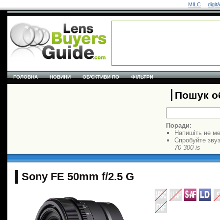
MILC
digit
ГОЛОВНА
НОВИНИ
ОБ'ЄКТИВИ ПО
ФІЛЬТРИ
Пошук об
Поради:
Напишіть не ме
Спробуйте звуз
70 300 is
Sony FE 50mm f/2.5 G