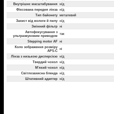
Внутрішнє масштабування
н/д
Фіксована передня лінза
н/д
Тип байонету
металевий
Захист від вологи й пилу
н/д
Змінний фільтр
ні
Автофокусування з
так
ультразвуковим приводом
Stepping motor AF
ні
Коло зображення розміру
ні
APS-C
Лінза з низькою дисперсією
н/д
Твердий чохол
н/д
М'який чохол
н/д
Світлозахисна бленда
н/д
Штативний адаптер
н/д