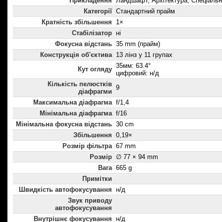
Прикладення
Ландшафт, Архітектура, Спеціальн
Категорії
Стандартний прайм
Кратність збільшення
1×
Стабілізатор
ні
Фокусна відстань
35 mm (прайм)
Конструкція об'єктива
13 лінз у 11 групах
35мм: 63.4°
Кут огляду
цифровий: н/д
Кількість пелюстків
9
діафрагми
Максимальна діафрагма
f/1,4
Мінімальна діафрагма
f/16
Мінімальна фокусна відстань
30 cm
Збільшення
0,19×
Розмір фільтра
67 mm
Розмір
∅ 77 × 94 mm
Вага
665 g
Примітки
Швидкість автофокусування
н/д
Звук приводу
автофокусування
Внутрішнє фокусування
н/д