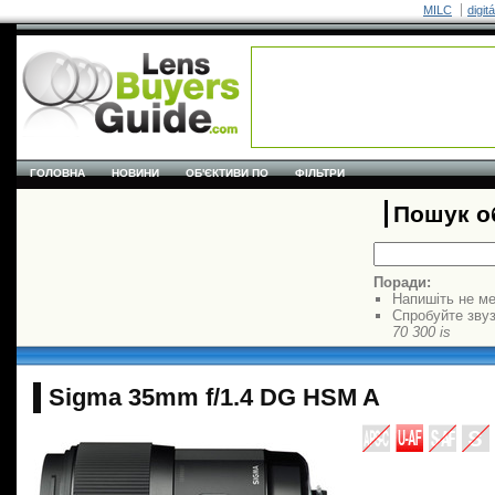
MILC
digit
ГОЛОВНА
НОВИНИ
ОБ'ЄКТИВИ ПО
ФІЛЬТРИ
Пошук об
Поради:
Напишіть не ме
Спробуйте звуз
70 300 is
Sigma 35mm f/1.4 DG HSM A