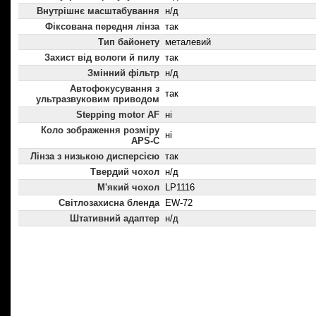
Внутрішнє масштабування
н/д
Фіксована передня лінза
так
Тип байонету
металевий
Захист від вологи й пилу
так
Змінний фільтр
н/д
Автофокусування з
так
ультразвуковим приводом
Stepping motor AF
ні
Коло зображення розміру
ні
APS-C
Лінза з низькою дисперсією
так
Твердий чохол
н/д
М'який чохол
LP1116
Світлозахисна бленда
EW-72
Штативний адаптер
н/д