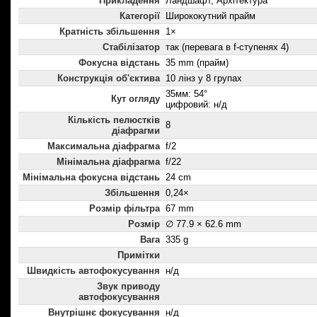
Прикладення
Ландшафт, Архітектура
Категорії
Ширококутний прайм
Кратність збільшення
1×
Стабілізатор
так (перевага в f-ступенях 4)
Фокусна відстань
35 mm (прайм)
Конструкція об'єктива
10 лінз у 8 групах
35мм: 54°
Кут огляду
цифровий: н/д
Кількість пелюстків
8
діафрагми
Максимальна діафрагма
f/2
Мінімальна діафрагма
f/22
Мінімальна фокусна відстань
24 cm
Збільшення
0,24×
Розмір фільтра
67 mm
Розмір
∅ 77.9 × 62.6 mm
Вага
335 g
Примітки
Швидкість автофокусування
н/д
Звук приводу
автофокусування
Внутрішнє фокусування
н/д