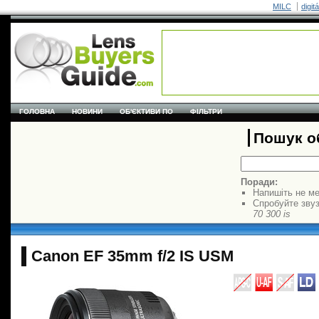
MILC
digit
ГОЛОВНА
НОВИНИ
ОБ'ЄКТИВИ ПО
ФІЛЬТРИ
Пошук об
Поради:
Напишіть не ме
Спробуйте звуз
70 300 is
Canon EF 35mm f/2 IS USM