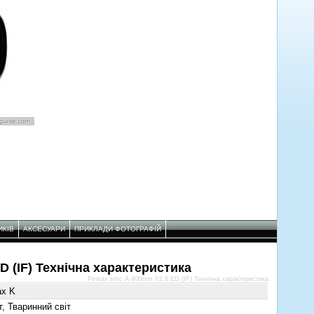
ИКІВ
АКСЕСУАРИ
ПРИКЛАДИ ФОТОГРАФІЙ
D (IF) Технічнa характеристикa
Pentax smc A 400mm f/2.8 ED (IF) Технічнa характеристикa
ax K
, Тваринний світ