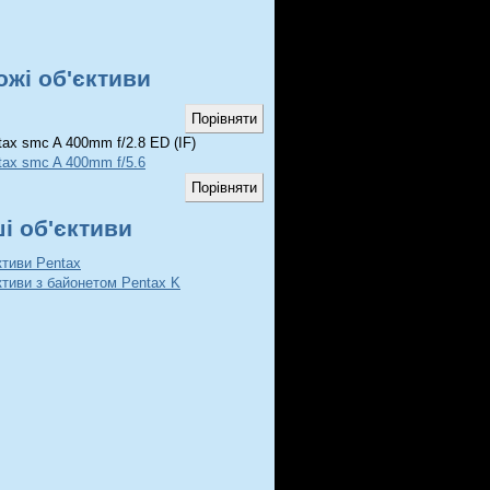
ожі об'єктиви
ax smc A 400mm f/2.8 ED (IF)
tax smc A 400mm f/5.6
ші об'єктиви
ктиви Pentax
ктиви з байонетом Pentax K