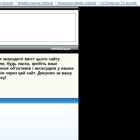
p tesztek
legjobb magyar fotósok
photoshop tippek-trükkök
LCD/plazma TV tesztek
УКРАЇНСЬКА
 знаходите зміст цього сайту
м, будь ласка, зробіть ваші
ння об'єктивів і аксесуарів у наших
ів через цей сайт. Дякуємо за вашу
ку!