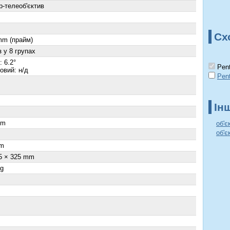
р-телеоб'єктив
Сх
mm (прайм)
з у 8 групах
 6.2°
Pent
овий: н/д
Pen
Ін
cm
об'є
об'є
m
5 × 325 mm
 g