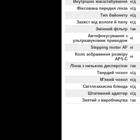
Внутрішнє масштабування
н/д
Фіксована передня лінза
н/д
Тип байонету
н/д
Захист від вологи й пилу
н/д
Змінний фільтр
так
Автофокусування з
ні
ультразвуковим приводом
Stepping motor AF
ні
Коло зображення розміру
ні
APS-C
Лінза з низькою дисперсією
так
Твердий чохол
н/д
М'який чохол
н/д
Світлозахисна бленда
н/д
Штативний адаптер
н/д
Знятий з виробництва
так