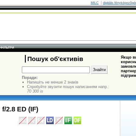
MILC
digitális fényképezõgé
ФІЛЬТРИ
Якщо ви
Пошук об'єктивів
корисни
замовле
партнер
підтрим
Поради:
Напишіть не менше 2 знаків
Спробуйте звузити пошук написанням напр.:
70 300 is
/2.8 ED (IF)