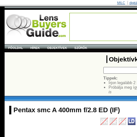
MILC
digit
FŐOLDAL
HÍREK
OBJEKTÍVEK
SZŰRŐK
Objektív
Tippek:
Írjon legalább 2
Próbálja meg íg
is
Pentax smc A 400mm f/2.8 ED (IF)