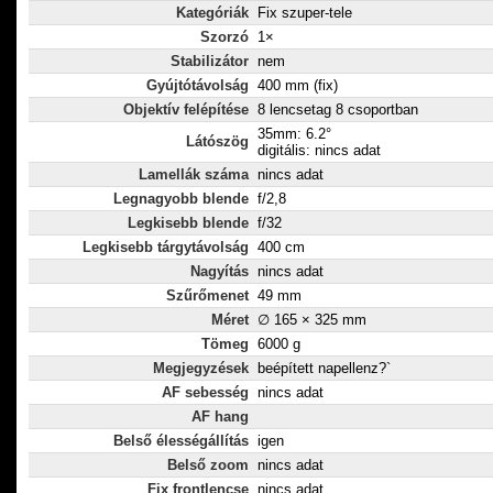
Kategóriák
Fix szuper-tele
Szorzó
1×
Stabilizátor
nem
Gyújtótávolság
400 mm (fix)
Objektív felépítése
8 lencsetag 8 csoportban
35mm: 6.2°
Látószög
digitális: nincs adat
Lamellák száma
nincs adat
Legnagyobb blende
f/2,8
Legkisebb blende
f/32
Legkisebb tárgytávolság
400 cm
Nagyítás
nincs adat
Szűrőmenet
49 mm
Méret
∅ 165 × 325 mm
Tömeg
6000 g
Megjegyzések
beépített napellenz?`
AF sebesség
nincs adat
AF hang
Belső élességállítás
igen
Belső zoom
nincs adat
Fix frontlencse
nincs adat