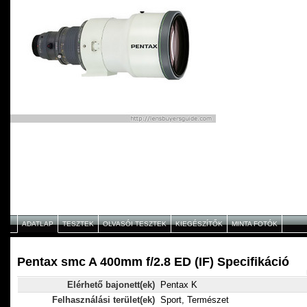
ADATLAP
TESZTEK
OLVASÓI TESZTEK
KIEGÉSZÍTŐK
MINTA FOTÓK
Pentax smc A 400mm f/2.8 ED (IF) Specifikáció
Elérhető bajonett(ek)
Pentax K
Felhasználási terület(ek)
Sport, Természet