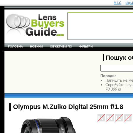
MILC
digit
ГОЛОВНА
НОВИНИ
ОБ'ЄКТИВИ ПО
ФІЛЬТРИ
Пошук об
Поради:
Напишіть не ме
Спробуйте звуз
70 300 is
Olympus M.Zuiko Digital 25mm f/1.8