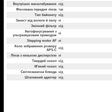
Внутрішнє масштабування
н/д
Фіксована передня лінза
так
Тип байонету
н/д
Захист від вологи й пилу
ні
Змінний фільтр
н/д
Автофокусування з
ні
ультразвуковим приводом
Stepping motor AF
ні
Коло зображення розміру
н/д
APS-C
Лінза з низькою дисперсією
ні
Твердий чохол
н/д
М'який чохол
н/д
Світлозахисна бленда
н/д
Штативний адаптер
н/д