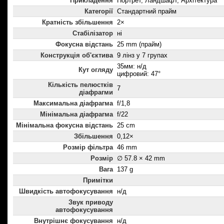
Прикладення
Портрет, Ландшафт, Архітектура
Категорії
Стандартний прайм
Кратність збільшення
2×
Стабілізатор
ні
Фокусна відстань
25 mm (прайм)
Конструкція об'єктива
9 лінз у 7 групах
35мм: н/д
Кут огляду
цифровий: 47°
Кількість пелюстків
7
діафрагми
Максимальна діафрагма
f/1,8
Мінімальна діафрагма
f/22
Мінімальна фокусна відстань
25 cm
Збільшення
0,12×
Розмір фільтра
46 mm
Розмір
∅ 57.8 × 42 mm
Вага
137 g
Примітки
Швидкість автофокусування
н/д
Звук приводу
автофокусування
Внутрішнє фокусування
н/д