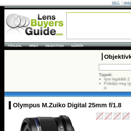
MILC
digit
FŐOLDAL
HÍREK
OBJEKTÍVEK
SZŰRŐK
Objektív
Tippek:
Írjon legalább 2
Próbálja meg íg
is
Olympus M.Zuiko Digital 25mm f/1.8