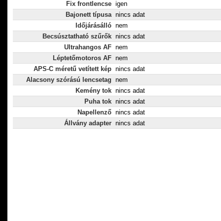
Fix frontlencse
igen
Bajonett típusa
nincs adat
Időjárásálló
nem
Becsúsztatható szűrők
nincs adat
Ultrahangos AF
nem
Léptetőmotoros AF
nem
APS-C méretű vetített kép
nincs adat
Alacsony szórású lencsetag
nem
Kemény tok
nincs adat
Puha tok
nincs adat
Napellenző
nincs adat
Állvány adapter
nincs adat