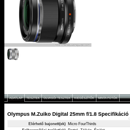
ADATLAP
TESZTEK
OLVASÓI TESZTEK
KIEGÉSZÍTŐK
MINTA FOTÓK
Olympus M.Zuiko Digital 25mm f/1.8 Specifikáció
O
Elérhető bajonett(ek)
Micro FourThirds