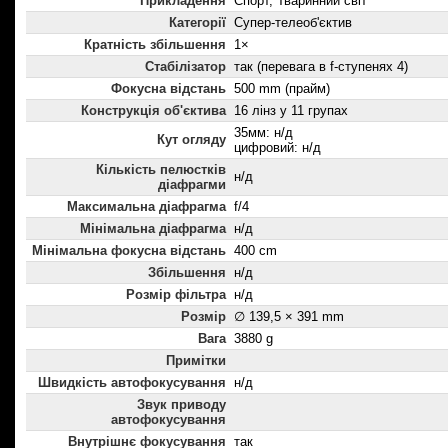
Прикладення
Спорт, Тваринний світ
Категорії
Супер-телеоб'єктив
Кратність збільшення
1×
Стабілізатор
так (перевага в f-ступенях 4)
Фокусна відстань
500 mm (прайм)
Конструкція об'єктива
16 лінз у 11 групах
35мм: н/д
Кут огляду
цифровий: н/д
Кількість пелюстків
н/д
діафрагми
Максимальна діафрагма
f/4
Мінімальна діафрагма
н/д
Мінімальна фокусна відстань
400 cm
Збільшення
н/д
Розмір фільтра
н/д
Розмір
∅ 139,5 × 391 mm
Вага
3880 g
Примітки
Швидкість автофокусування
н/д
Звук приводу
автофокусування
Внутрішнє фокусування
так