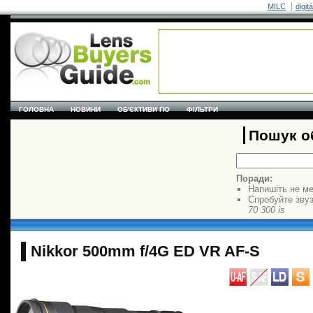
MILC
digit
ГОЛОВНА
НОВИНИ
ОБ'ЄКТИВИ ПО
ФІЛЬТРИ
Пошук об
Поради:
Напишіть не ме
Спробуйте звуз
70 300 is
Nikkor 500mm f/4G ED VR AF-S