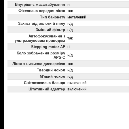
Внутрішнє масштабування
ні
Фіксована передня лінза
так
Тип байонету
металевий
Захист від вологи й пилу
н/д
Змінний фільтр
н/д
Автофокусування з
так
ультразвуковим приводом
Stepping motor AF
ні
Коло зображення розміру
н/д
APS-C
Лінза з низькою дисперсією
так
Твердий чохол
н/д
М'який чохол
н/д
Світлозахисна бленда
включений
Штативний адаптер
включений