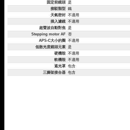
固定前鏡頭
是
接駁類型
鐵
天氣密封
不適用
插入濾鏡
不適用
超聲波自動對焦
是
Stepping motor AF
否
APS-C大小的圈
不適用
低散光度鏡頭元素
是
硬機殼
不適用
軟機殼
不適用
遮光罩
包含
三腳架接合器
包含