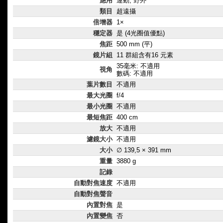
應用
運動, 野外
類目
超遠攝
倍增器
1×
穩定器
是 (4光圈值優點)
焦距
500 mm (平)
鏡片組
11 群組含有16 元素
35毫米: 不適用
視角
數碼: 不適用
葉片數目
不適用
最大光圈
f/4
最小光圈
不適用
最短焦距
400 cm
放大
不適用
濾鏡大小
不適用
大小
∅ 139,5 × 391 mm
重量
3880 g
記錄
自動對焦速度
不適用
自動對焦聲音
內置對焦
是
內置變焦
否