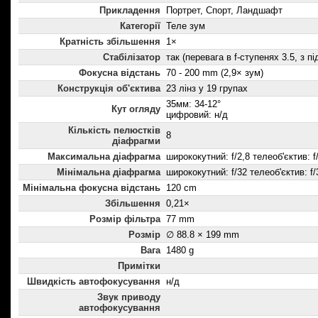
Прикладення
Портрет, Спорт, Ландшафт
Категорії
Теле зум
Кратність збільшення
1×
Стабілізатор
так (перевага в f-ступенях 3.5, з 
Фокусна відстань
70 - 200 mm (2,9× зум)
Конструкція об'єктива
23 лінз у 19 групах
35мм: 34-12°
Кут огляду
цифровий: н/д
Кількість пелюстків
8
діафрагми
Максимальна діафрагма
ширококутний: f/2,8 телеоб'єктив: f
Мінімальна діафрагма
ширококутний: f/32 телеоб'єктив: f/
Мінімальна фокусна відстань
120 cm
Збільшення
0,21×
Розмір фільтра
77 mm
Розмір
∅ 88.8 × 199 mm
Вага
1480 g
Примітки
Швидкість автофокусування
н/д
Звук приводу
автофокусування