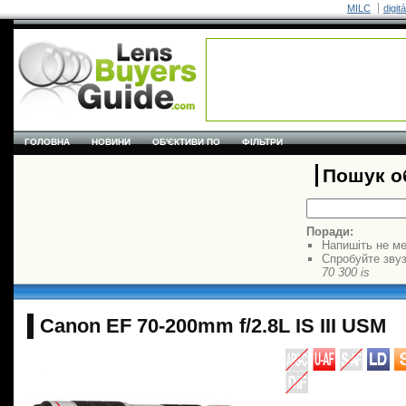
MILC
digit
ГОЛОВНА
НОВИНИ
ОБ'ЄКТИВИ ПО
ФІЛЬТРИ
Пошук об
Поради:
Напишіть не ме
Спробуйте звуз
70 300 is
Canon EF 70-200mm f/2.8L IS III USM