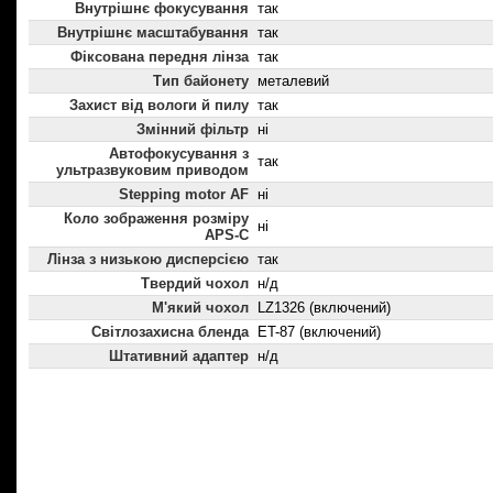
Внутрішнє фокусування
так
Внутрішнє масштабування
так
Фіксована передня лінза
так
Тип байонету
металевий
Захист від вологи й пилу
так
Змінний фільтр
ні
Автофокусування з
так
ультразвуковим приводом
Stepping motor AF
ні
Коло зображення розміру
ні
APS-C
Лінза з низькою дисперсією
так
Твердий чохол
н/д
М'який чохол
LZ1326 (включений)
Світлозахисна бленда
ET-87 (включений)
Штативний адаптер
н/д