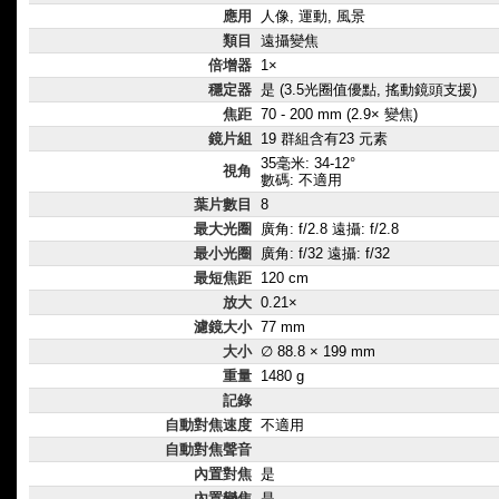
應用
人像, 運動, 風景
類目
遠攝變焦
倍增器
1×
穩定器
是 (3.5光圈值優點, 搖動鏡頭支援)
焦距
70 - 200 mm (2.9× 變焦)
鏡片組
19 群組含有23 元素
35毫米: 34-12°
視角
數碼: 不適用
葉片數目
8
最大光圈
廣角: f/2.8 遠攝: f/2.8
最小光圈
廣角: f/32 遠攝: f/32
最短焦距
120 cm
放大
0.21×
濾鏡大小
77 mm
大小
∅ 88.8 × 199 mm
重量
1480 g
記錄
自動對焦速度
不適用
自動對焦聲音
內置對焦
是
內置變焦
是