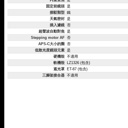
固定前鏡頭
是
接駁類型
鐵
天氣密封
是
插入濾鏡
否
超聲波自動對焦
是
Stepping motor AF
否
APS-C大小的圈
否
低散光度鏡頭元素
是
硬機殼
不適用
軟機殼
LZ1326 (包含)
遮光罩
ET-87 (包含)
三腳架接合器
不適用