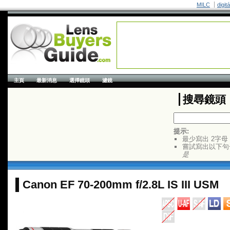
MILC
digit
主頁
最新消息
選擇鏡頭
濾鏡
搜尋鏡頭
提示:
最少寫出 2字母
嘗試寫出以下句
是
Canon EF 70-200mm f/2.8L IS III USM