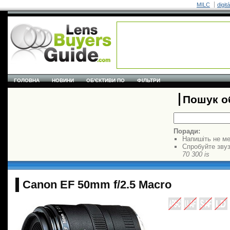
MILC
digit
ГОЛОВНА
НОВИНИ
ОБ'ЄКТИВИ ПО
ФІЛЬТРИ
Пошук об
Поради:
Напишіть не ме
Спробуйте звуз
70 300 is
Canon EF 50mm f/2.5 Macro