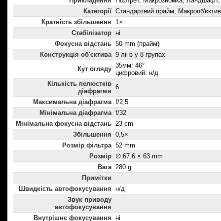
Прикладення
Портрет, Макрозйомка, Ландшафт,
Категорії
Стандартний прайм, Макрооб'єктив
Кратність збільшення
1×
Стабілізатор
ні
Фокусна відстань
50 mm (прайм)
Конструкція об'єктива
9 лінз у 8 групах
35мм: 46°
Кут огляду
цифровий: н/д
Кількість пелюстків
6
діафрагми
Максимальна діафрагма
f/2,5
Мінімальна діафрагма
f/32
Мінімальна фокусна відстань
23 cm
Збільшення
0,5×
Розмір фільтра
52 mm
Розмір
∅ 67.6 × 63 mm
Вага
280 g
Примітки
Швидкість автофокусування
н/д
Звук приводу
автофокусування
Внутрішнє фокусування
ні