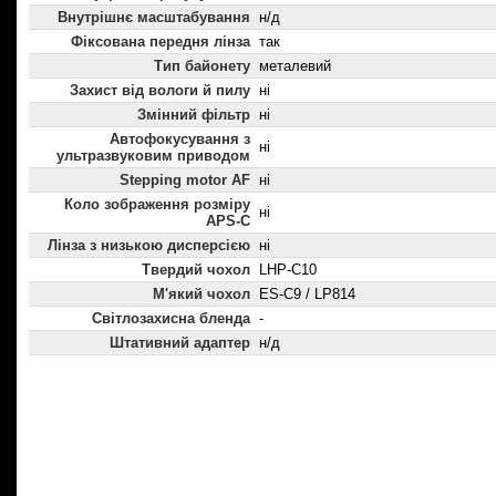
Внутрішнє масштабування
н/д
Фіксована передня лінза
так
Тип байонету
металевий
Захист від вологи й пилу
ні
Змінний фільтр
ні
Автофокусування з
ні
ультразвуковим приводом
Stepping motor AF
ні
Коло зображення розміру
ні
APS-C
Лінза з низькою дисперсією
ні
Твердий чохол
LHP-C10
М'який чохол
ES-C9 / LP814
Світлозахисна бленда
-
Штативний адаптер
н/д