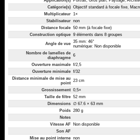
Application(s)
Portrait, Gros plan, Paysage, Archite
Catégorie(s)
Objectif standard à focale fixe, Macr
Multiplicateur
1×
Stabilisateur
non
Distance focale
50 mm (à focale fixe)
Construction optique
9 éléments dans 8 groupes
35 mm: 46°
Angle de vue
numérique: Non disponible
Nombre de lamelles de
6
diaphragme
Ouverture maximale
f/2,5
Ouverture minimale
f/32
Distance minimale de mise au
23 cm
point
Grossissement
0,5×
Taille de filtre
52 mm
Dimensions
∅ 67.6 × 63 mm
Poids
280 g
Notes
Vitesse AF
Non disponible
Son AF
Mise au point interne
non