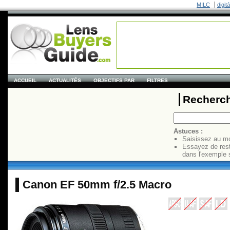
MILC
digit
ACCUEIL
ACTUALITÉS
OBJECTIFS PAR
FILTRES
Recherch
Astuces :
Saisissez au mo
Essayez de res
dans l'exemple 
Canon EF 50mm f/2.5 Macro