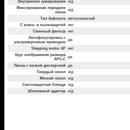
Внутреннее зумирование
н/д
Фиксированная передняя
н/д
линза
Тип байонета
металлический
С влаго- и пылезащитой
нет
Сменный фильтр
нет
Автофокусировка с
да
ультразвуковым приводом
Stepping motor AF
нет
Круг изображения размера
да
APS-C
Линза с низкой дисперсией
да
Твердый чехол
н/д
Мягкий чехол
н/д
Светозащитная бленда
н/д
Штативный адаптер
н/д