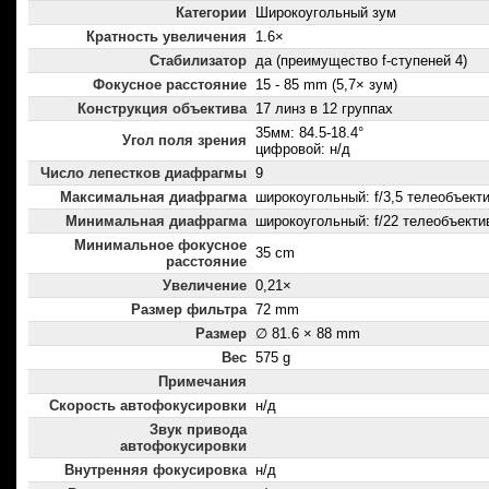
Категории
Широкоугольный зум
Кратность увеличения
1.6×
Стабилизатор
да (преимущество f-ступеней 4)
Фокусное расстояние
15 - 85 mm (5,7× зум)
Конструкция объектива
17 линз в 12 группах
35мм: 84.5-18.4°
Угол поля зрения
цифровой: н/д
Число лепестков диафрагмы
9
Максимальная диафрагма
широкоугольный: f/3,5 телеобъектив
Минимальная диафрагма
широкоугольный: f/22 телеобъектив
Минимальное фокусное
35 cm
расстояние
Увеличение
0,21×
Размер фильтра
72 mm
Размер
∅ 81.6 × 88 mm
Вес
575 g
Примечания
Скорость автофокусировки
н/д
Звук привода
автофокусировки
Внутренняя фокусировка
н/д