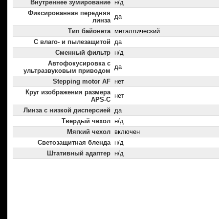
Внутреннее зумирование
н/д
Фиксированная передняя
да
линза
Тип байонета
металлический
С влаго- и пылезащитой
да
Сменный фильтр
н/д
Автофокусировка с
да
ультразвуковым приводом
Stepping motor AF
нет
Круг изображения размера
нет
APS-C
Линза с низкой дисперсией
да
Твердый чехол
н/д
Мягкий чехол
включен
Светозащитная бленда
н/д
Штативный адаптер
н/д