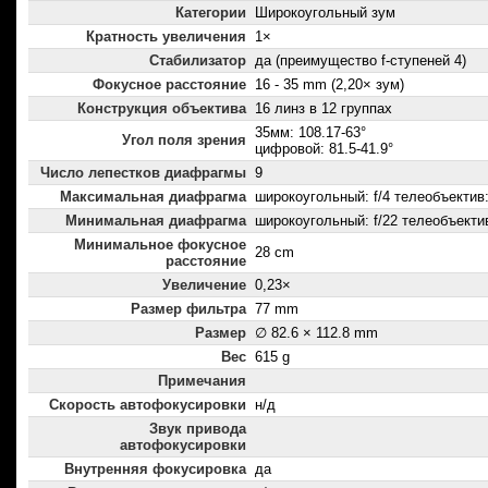
Категории
Широкоугольный зум
Кратность увеличения
1×
Стабилизатор
да (преимущество f-ступеней 4)
Фокусное расстояние
16 - 35 mm (2,20× зум)
Конструкция объектива
16 линз в 12 группах
35мм: 108.17-63°
Угол поля зрения
цифровой: 81.5-41.9°
Число лепестков диафрагмы
9
Максимальная диафрагма
широкоугольный: f/4 телеобъектив:
Минимальная диафрагма
широкоугольный: f/22 телеобъектив
Минимальное фокусное
28 cm
расстояние
Увеличение
0,23×
Размер фильтра
77 mm
Размер
∅ 82.6 × 112.8 mm
Вес
615 g
Примечания
Скорость автофокусировки
н/д
Звук привода
автофокусировки
Внутренняя фокусировка
да