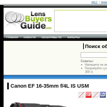
MILC
digit
ГЛАВНАЯ
НОВОСТИ
ОБЪЕКТИВЫ ПО
ФИЛЬТРЫ
Поиск о
Советы:
Напишите не м
Попробуйте су
300 is
Canon EF 16-35mm f/4L IS USM