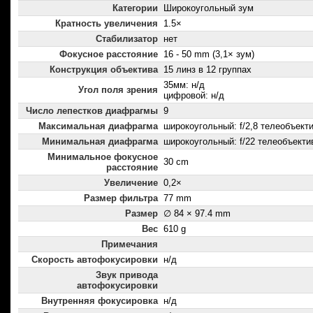
Категории
Широкоугольный зум
Кратность увеличения
1.5×
Стабилизатор
нет
Фокусное расстояние
16 - 50 mm (3,1× зум)
Конструкция объектива
15 линз в 12 группах
35мм: н/д
Угол поля зрения
цифровой: н/д
Число лепестков диафрагмы
9
Максимальная диафрагма
широкоугольный: f/2,8 телеобъектив
Минимальная диафрагма
широкоугольный: f/22 телеобъектив
Минимальное фокусное
30 cm
расстояние
Увеличение
0,2×
Размер фильтра
77 mm
Размер
∅ 84 × 97.4 mm
Вес
610 g
Примечания
Скорость автофокусировки
н/д
Звук привода
автофокусировки
Внутренняя фокусировка
н/д