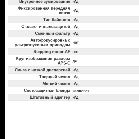
Внутреннее зумирование
н/д
Фиксированная передняя
н/д
линза
Тип байонета
н/д
С влаго- и пылезащитой
н/д
Сменный фильтр
н/д
Автофокусировка с
нет
ультразвуковым приводом
Stepping motor AF
нет
Круг изображения размера
да
APS-C
Линза с низкой дисперсией
н/д
Твердый чехол
н/д
Мягкий чехол
н/д
Светозащитная бленда
включен
Штативный адаптер
н/д