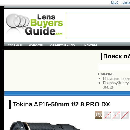
MILC
digit
ГЛАВНАЯ
НОВОСТИ
ОБЪЕКТИВЫ ПО
ФИЛЬТРЫ
Поиск о
Советы:
Напишите не м
Попробуйте су
300 is
Tokina AF16-50mm f/2.8 PRO DX