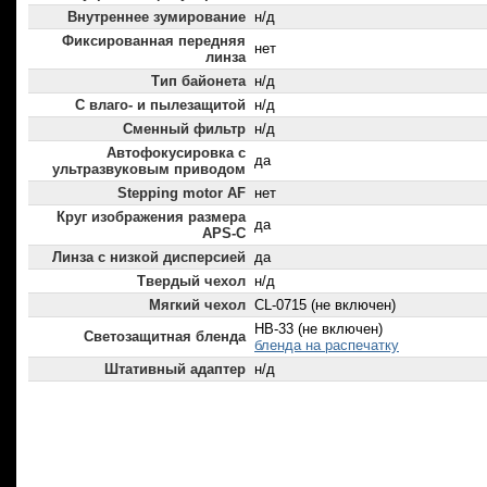
Внутреннее зумирование
н/д
Фиксированная передняя
нет
линза
Тип байонета
н/д
С влаго- и пылезащитой
н/д
Сменный фильтр
н/д
Автофокусировка с
да
ультразвуковым приводом
Stepping motor AF
нет
Круг изображения размера
да
APS-C
Линза с низкой дисперсией
да
Твердый чехол
н/д
Мягкий чехол
CL-0715 (не включен)
HB-33 (не включен)
Светозащитная бленда
бленда на распечатку
Штативный адаптер
н/д