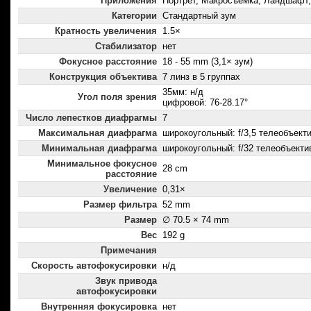
Приложения
Портрет, Макросъемка, Ландшафт,
Категории
Стандартный зум
Кратность увеличения
1.5×
Стабилизатор
нет
Фокусное расстояние
18 - 55 mm (3,1× зум)
Конструкция объектива
7 линз в 5 группах
35мм: н/д
Угол поля зрения
цифровой: 76-28.17°
Число лепестков диафрагмы
7
Максимальная диафрагма
широкоугольный: f/3,5 телеобъектив
Минимальная диафрагма
широкоугольный: f/32 телеобъектив
Минимальное фокусное
28 cm
расстояние
Увеличение
0,31×
Размер фильтра
52 mm
Размер
∅ 70.5 × 74 mm
Вес
192 g
Примечания
Скорость автофокусировки
н/д
Звук привода
автофокусировки
Внутренняя фокусировка
нет