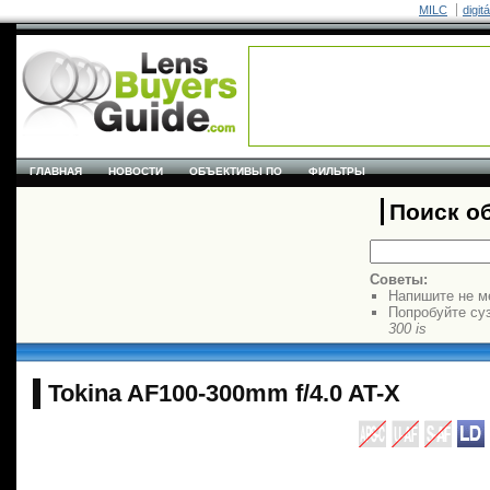
MILC
digit
ГЛАВНАЯ
НОВОСТИ
ОБЪЕКТИВЫ ПО
ФИЛЬТРЫ
Поиск о
Советы:
Напишите не м
Попробуйте су
300 is
Tokina AF100-300mm f/4.0 AT-X