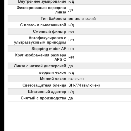
Внутреннее зумирование
н/д
Фиксированная передняя
да
линза
Тип байонета
металлический
С влаго- и пылезащитой
н/д
Сменный фильтр
нет
Автофокусировка с
нет
ультразвуковым приводом
Stepping motor AF
нет
Круг изображения размера
нет
APS-C
Линза с низкой дисперсией
да
Твердый чехол
н/д
Мягкий чехол
включен
Светозащитная бленда
BH-774 (включен)
Штативный адаптер
н/д
Снятый с производства
да