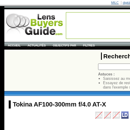
MILC
digit
ACCUEIL
ACTUALITÉS
OBJECTIFS PAR
FILTRES
Recherch
Astuces :
Saisissez au mo
Essayez de res
dans l'exemple 
Tokina AF100-300mm f/4.0 AT-X