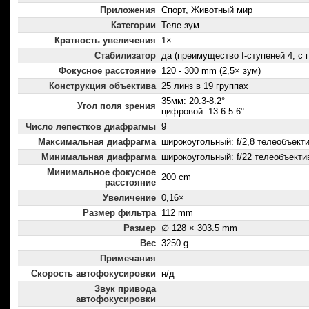
Приложения
Спорт, Животный мир
Категории
Теле зум
Кратность увеличения
1×
Стабилизатор
да (преимущество f-ступеней 4, с
Фокусное расстояние
120 - 300 mm (2,5× зум)
Конструкция объектива
25 линз в 19 группах
35мм: 20.3-8.2°
Угол поля зрения
цифровой: 13.6-5.6°
Число лепестков диафрагмы
9
Максимальная диафрагма
широкоугольный: f/2,8 телеобъектив
Минимальная диафрагма
широкоугольный: f/22 телеобъектив
Минимальное фокусное
200 cm
расстояние
Увеличение
0,16×
Размер фильтра
112 mm
Размер
∅ 128 × 303.5 mm
Вес
3250 g
Примечания
Скорость автофокусировки
н/д
Звук привода
автофокусировки