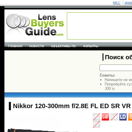
MILC
digit
ГЛАВНАЯ
НОВОСТИ
ОБЪЕКТИВЫ ПО
ФИЛЬТРЫ
Поиск о
Советы:
Напишите не м
Попробуйте су
300 is
Nikkor 120-300mm f/2.8E FL ED SR VR