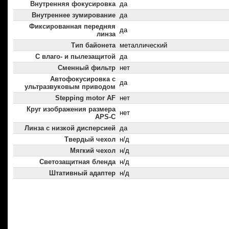
Внутренняя фокусировка
да
Внутреннее зумирование
да
Фиксированная передняя
да
линза
Тип байонета
металлический
С влаго- и пылезащитой
да
Сменный фильтр
нет
Автофокусировка с
да
ультразвуковым приводом
Stepping motor AF
нет
Круг изображения размера
нет
APS-C
Линза с низкой дисперсией
да
Твердый чехол
н/д
Мягкий чехол
н/д
Светозащитная бленда
н/д
Штативный адаптер
н/д