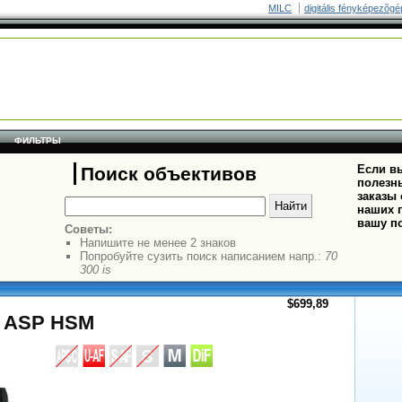
MILC
digitális fényképezõgé
ФИЛЬТРЫ
Если вы
Поиск объективов
полезн
заказы
наших п
вашу п
Советы:
Напишите не менее 2 знаков
Попробуйте сузить поиск написанием напр.:
70
300 is
$699,89
X ASP HSM