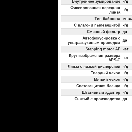
Внутреннее зумирование
н/д
Фиксированная передняя
н/д
линза
Тип байонета
мета
С влаго- и пылезащитой
н/д
Сменный фильтр
да
Автофокусировка с
да
ультразвуковым приводом
Stepping motor AF
нет
Круг изображения размера
нет
APS-C
Линза с низкой дисперсией
н/д
Твердый чехол
н/д
Мягкий чехол
н/д
Светозащитная бленда
н/д
Штативный адаптер
н/д
Снятый с производства
да