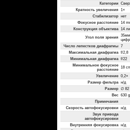
Категории
Свер
Кратность увеличения
1×
Стабилизатор
нет
Фокусное расстояние
14 m
Конструкция объектива
14 ли
35мм:
Угол поля зрения
цифр
Число лепестков диафрагмы
7
Максимальная диафрагма
f/2,8
Минимальная диафрагма
f/22
Минимальное фокусное
18 c
расстояние
Увеличение
0,2×
Размер фильтра
н/д
Размер
∅ 82
Вес
630 g
Примечания
Скорость автофокусировки
н/д
Звук привода
автофокусировки
Внутренняя фокусировка
н/д