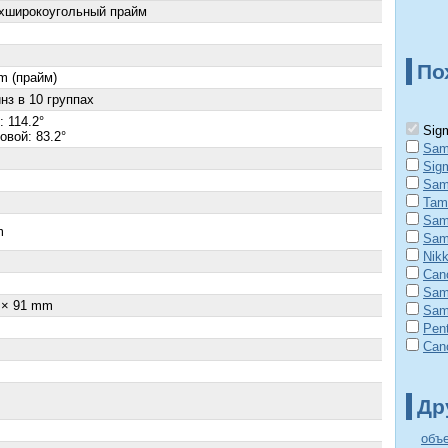
хширокоугольный прайм
По
m (прайм)
нз в 10 группах
 114.2°
Sig
овой: 83.2°
Sam
Sig
Sam
Tam
Sam
m
Sam
Nik
Can
Sam
 × 91 mm
Sam
Pen
Can
Др
объ