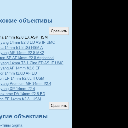
хожие объективы
ma 14mm f/2.8 EX ASP HSM
yang 14mm f/2.8 ED AS IF UMC
ma 14mm f/1.8 DG HSM A
yang MF 14mm f/2.8 MK2
ron SP AF14mm f/2.8 Aspherical
yang 14mm T3.1 Cine ED AS IF UMC
yang AF 14mm f/2.8 EF
kor 14mm f2.8D AF ED
on EF 14mm f/2.8L II USM
yang Premium MF 14mm f/2.4
yang XP 14mm f/2.4
tax smc DA 14mm f/2.8 ED
on EF 14mm f/2.8L USM
угие объективы
ективы Sigma