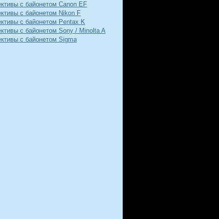
ективы с байонетом Canon EF
ктивы с байонетом Nikon F
ктивы с байонетом Pentax K
ктивы с байонетом Sony / Minolta A
ективы с байонетом Sigma