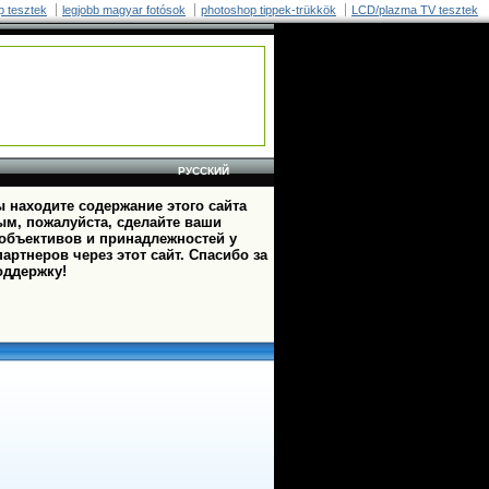
p tesztek
legjobb magyar fotósok
photoshop tippek-trükkök
LCD/plazma TV tesztek
РУССКИЙ
 находите содержание этого сайта
ым, пожалуйста, сделайте ваши
 объективов и принадлежностей у
артнеров через этот сайт. Спасибо за
оддержку!