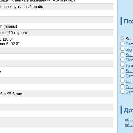
шафт, Съемка в помещении, Архитектура
хширокоугольный прайм
По
m (прайм)
нз в 10 группах
Samy
 116.6°
овой: 92.8°
Sam
Sig
Sam
Sig
Tam
Sam
m
Sam
×
Can
Can
Sam
.5 × 95.6 mm
Др
объ
объ