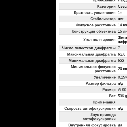
Приложения
Ланд
Категории
Свер
Кратность увеличения
1×
Стабилизатор
нет
Фокусное расстояние
14 m
Конструкция объектива
15 ли
35мм:
Угол поля зрения
цифр
Число лепестков диафрагмы
7
Максимальная диафрагма
f/2,8
Минимальная диафрагма
f/22
Минимальное фокусное
20 c
расстояние
Увеличение
0,15
Размер фильтра
н/д
Размер
∅ 90
Вес
536 g
Примечания
Скорость автофокусировки
н/д
Звук привода
автофокусировки
Внутренняя фокусировка
да