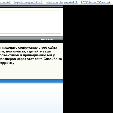
p tesztek
legjobb magyar fotósok
photoshop tippek-trükkök
LCD/plazma TV tesztek
РУССКИЙ
 находите содержание этого сайта
ым, пожалуйста, сделайте ваши
 объективов и принадлежностей у
артнеров через этот сайт. Спасибо за
оддержку!