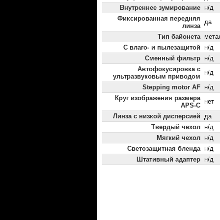
Внутреннее зумирование
н/д
Фиксированная передняя
да
линза
Тип байонета
мета
С влаго- и пылезащитой
н/д
Сменный фильтр
н/д
Автофокусировка с
н/д
ультразвуковым приводом
Stepping motor AF
н/д
Круг изображения размера
нет
APS-C
Линза с низкой дисперсией
да
Твердый чехол
н/д
Мягкий чехол
н/д
Светозащитная бленда
н/д
Штативный адаптер
н/д