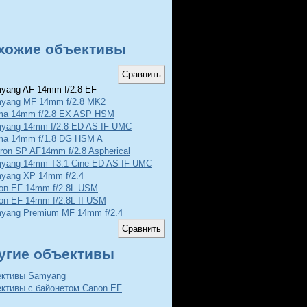
хожие объективы
ang AF 14mm f/2.8 EF
yang MF 14mm f/2.8 MK2
ma 14mm f/2.8 EX ASP HSM
yang 14mm f/2.8 ED AS IF UMC
ma 14mm f/1.8 DG HSM A
ron SP AF14mm f/2.8 Aspherical
yang 14mm T3.1 Cine ED AS IF UMC
yang XP 14mm f/2.4
on EF 14mm f/2.8L USM
on EF 14mm f/2.8L II USM
yang Premium MF 14mm f/2.4
угие объективы
ективы Samyang
ективы с байонетом Canon EF