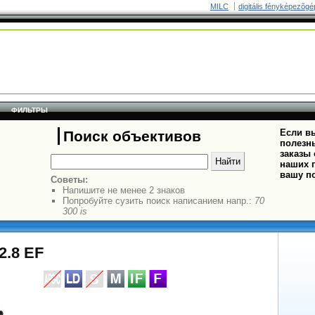
MILC
digitális fényképezõgé
ФИЛЬТРЫ
Если вы
Поиск объективов
полезн
заказы
наших п
вашу п
Советы:
Напишите не менее 2 знаков
Попробуйте сузить поиск написанием напр.:
70
300 is
2.8 EF