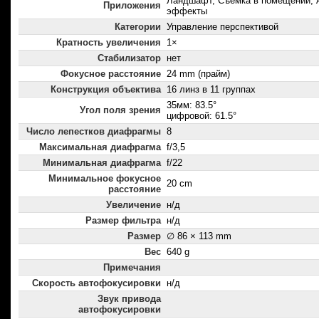
Ландшафт, Съемка в помещении, 
Приложения
эффекты
Категории
Управление перспективой
Кратность увеличения
1×
Стабилизатор
нет
Фокусное расстояние
24 mm (прайм)
Конструкция объектива
16 линз в 11 группах
35мм: 83.5°
Угол поля зрения
цифровой: 61.5°
Число лепестков диафрагмы
8
Максимальная диафрагма
f/3,5
Минимальная диафрагма
f/22
Минимальное фокусное
20 cm
расстояние
Увеличение
н/д
Размер фильтра
н/д
Размер
∅ 86 × 113 mm
Вес
640 g
Примечания
Скорость автофокусировки
н/д
Звук привода
автофокусировки