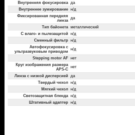
Внутренняя фокусировка
да
Внутреннее зумирование
н/д
Фиксированная передняя
да
линза
Тип байонета
металлический
С влаго- и пылезащитой
н/д
Сменный фильтр
н/д
Автофокусировка с
н/д
ультразвуковым приводом
Stepping motor AF
нет
Круг изображения размера
нет
APS-C
Линза с низкой дисперсией
да
Твердый чехол
н/д
Мягкий чехол
н/д
Светозащитная бленда
н/д
Штативный адаптер
н/д