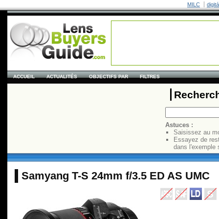
MILC
digit
ACCUEIL
ACTUALITÉS
OBJECTIFS PAR
FILTRES
Recherch
Astuces :
Saisissez au mo
Essayez de res
dans l'exemple 
Samyang T-S 24mm f/3.5 ED AS UMC