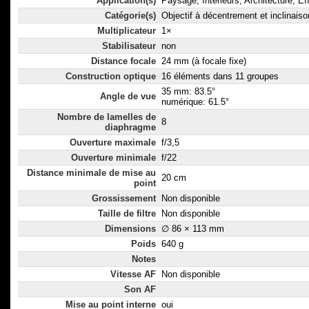
Application(s)
Paysage, Intérieurs, Architecture, Ef
Catégorie(s)
Objectif à décentrement et inclinaiso
Multiplicateur
1×
Stabilisateur
non
Distance focale
24 mm (à focale fixe)
Construction optique
16 éléments dans 11 groupes
35 mm: 83.5°
Angle de vue
numérique: 61.5°
Nombre de lamelles de
8
diaphragme
Ouverture maximale
f/3,5
Ouverture minimale
f/22
Distance minimale de mise au
20 cm
point
Grossissement
Non disponible
Taille de filtre
Non disponible
Dimensions
∅ 86 × 113 mm
Poids
640 g
Notes
Vitesse AF
Non disponible
Son AF
Mise au point interne
oui