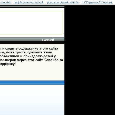
p tesztek
legjobb magyar fotósok
photoshop tippek-trükkök
LCD/plazma TV tesztek
РУССКИЙ
 находите содержание этого сайта
ым, пожалуйста, сделайте ваши
 объективов и принадлежностей у
артнеров через этот сайт. Спасибо за
оддержку!