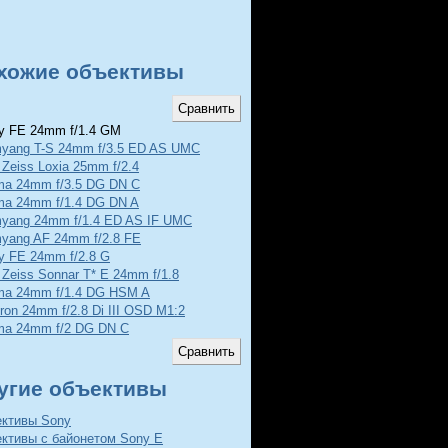
хожие объективы
 FE 24mm f/1.4 GM
yang T-S 24mm f/3.5 ED AS UMC
 Zeiss Loxia 25mm f/2.4
ma 24mm f/3.5 DG DN C
ma 24mm f/1.4 DG DN A
yang 24mm f/1.4 ED AS IF UMC
yang AF 24mm f/2.8 FE
y FE 24mm f/2.8 G
 Zeiss Sonnar T* E 24mm f/1.8
ma 24mm f/1.4 DG HSM A
ron 24mm f/2.8 Di III OSD M1:2
ma 24mm f/2 DG DN C
угие объективы
ективы Sony
ективы с байонетом Sony E