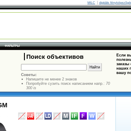
MILC
digitális fényképezõgé
ФИЛЬТРЫ
Если вы
Поиск объективов
полезн
заказы
наших п
вашу п
Советы:
Напишите не менее 2 знаков
Попробуйте сузить поиск написанием напр.:
70
300 is
 GM