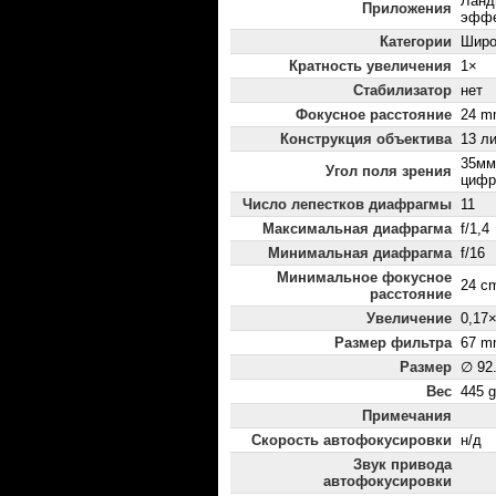
Ланд
Приложения
эфф
Категории
Широ
Кратность увеличения
1×
Стабилизатор
нет
Фокусное расстояние
24 m
Конструкция объектива
13 ли
35мм
Угол поля зрения
цифр
Число лепестков диафрагмы
11
Максимальная диафрагма
f/1,4
Минимальная диафрагма
f/16
Минимальное фокусное
24 c
расстояние
Увеличение
0,17
Размер фильтра
67 m
Размер
∅ 92
Вес
445 g
Примечания
Скорость автофокусировки
н/д
Звук привода
автофокусировки