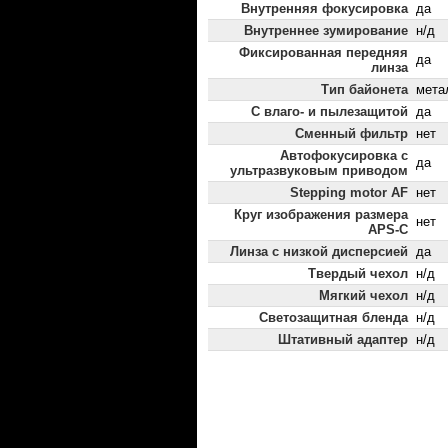
Внутренняя фокусировка
да
Внутреннее зумирование
н/д
Фиксированная передняя
да
линза
Тип байонета
мета
С влаго- и пылезащитой
да
Сменный фильтр
нет
Автофокусировка с
да
ультразвуковым приводом
Stepping motor AF
нет
Круг изображения размера
нет
APS-C
Линза с низкой дисперсией
да
Твердый чехол
н/д
Мягкий чехол
н/д
Светозащитная бленда
н/д
Штативный адаптер
н/д