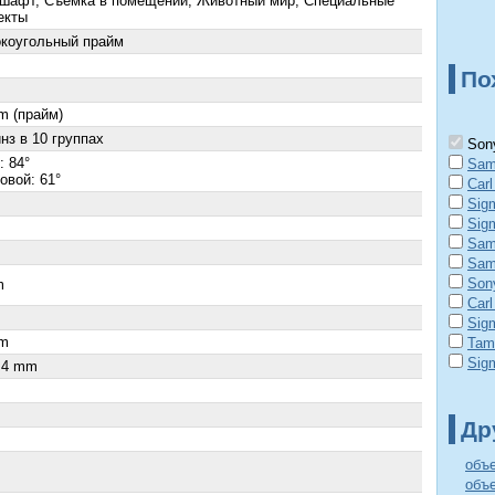
шафт, Съемка в помещении, Животный мир, Специальные
екты
коугольный прайм
По
m (прайм)
нз в 10 группах
Sony
: 84°
Sam
овой: 61°
Carl
Sig
Sig
Sam
Sam
Son
m
Carl
×
Sig
m
Tam
Sig
.4 mm
Др
объ
объ