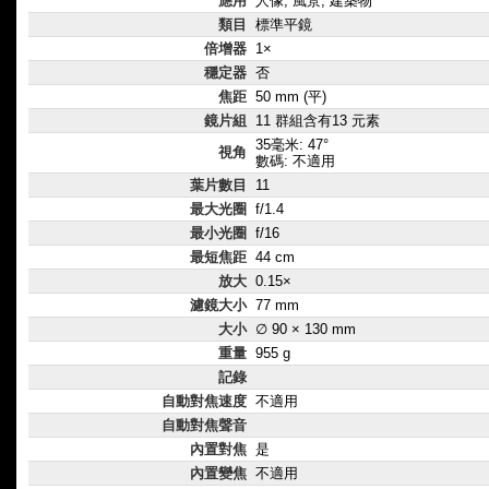
應用
人像, 風景, 建築物
類目
標準平鏡
倍增器
1×
穩定器
否
焦距
50 mm (平)
鏡片組
11 群組含有13 元素
35毫米: 47°
視角
數碼: 不適用
葉片數目
11
最大光圈
f/1.4
最小光圈
f/16
最短焦距
44 cm
放大
0.15×
濾鏡大小
77 mm
大小
∅ 90 × 130 mm
重量
955 g
記錄
自動對焦速度
不適用
自動對焦聲音
內置對焦
是
內置變焦
不適用