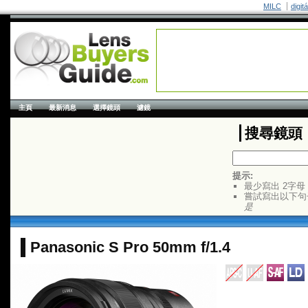
MILC
digit
主頁
最新消息
選擇鏡頭
濾鏡
搜尋鏡頭
提示:
最少寫出 2字母
嘗試寫出以下句
是
Panasonic S Pro 50mm f/1.4