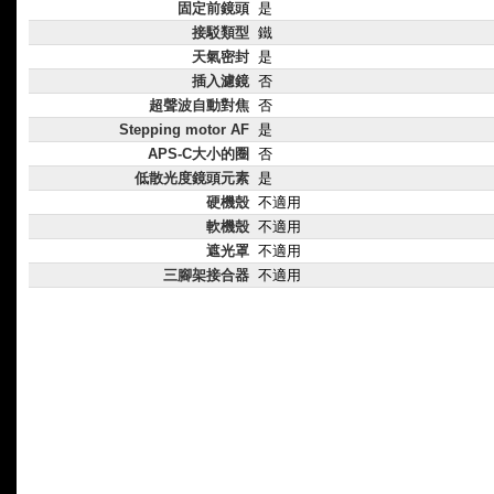
固定前鏡頭
是
接駁類型
鐵
天氣密封
是
插入濾鏡
否
超聲波自動對焦
否
Stepping motor AF
是
APS-C大小的圈
否
低散光度鏡頭元素
是
硬機殼
不適用
軟機殼
不適用
遮光罩
不適用
三腳架接合器
不適用