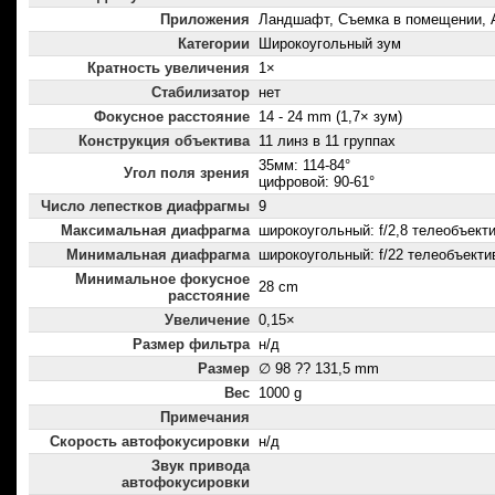
Приложения
Ландшафт, Съемка в помещении, 
Категории
Широкоугольный зум
Кратность увеличения
1×
Стабилизатор
нет
Фокусное расстояние
14 - 24 mm (1,7× зум)
Конструкция объектива
11 линз в 11 группах
35мм: 114-84°
Угол поля зрения
цифровой: 90-61°
Число лепестков диафрагмы
9
Максимальная диафрагма
широкоугольный: f/2,8 телеобъектив
Минимальная диафрагма
широкоугольный: f/22 телеобъектив
Минимальное фокусное
28 cm
расстояние
Увеличение
0,15×
Размер фильтра
н/д
Размер
∅ 98 ?? 131,5 mm
Вес
1000 g
Примечания
Скорость автофокусировки
н/д
Звук привода
автофокусировки