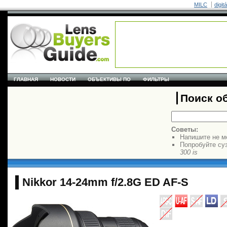
MILC
digit
ГЛАВНАЯ
НОВОСТИ
ОБЪЕКТИВЫ ПО
ФИЛЬТРЫ
Поиск о
Советы:
Напишите не м
Попробуйте су
300 is
Nikkor 14-24mm f/2.8G ED AF-S