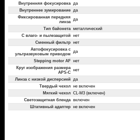
Внутренняя фокусировка
да
Внутреннее зумирование
да
Фиксированная передняя
да
линза
Тип байонета
металлический
С влаго- и пылезащитой
нет
Сменный фильтр
нет
Автофокусировка с
да
ультразвуковым приводом
Stepping motor AF
нет
Круг изображения размера
нет
APS-C
Линза с низкой дисперсией
да
Твердый чехол
не включен
Мягкий чехол
CL-M3 (включен)
Светозащитная бленда
включен
Штативный адаптер
не включен