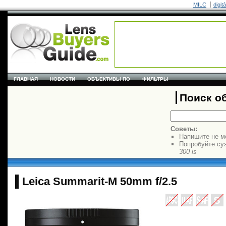
MILC
digit
ГЛАВНАЯ
НОВОСТИ
ОБЪЕКТИВЫ ПО
ФИЛЬТРЫ
Поиск о
Советы:
Напишите не м
Попробуйте су
300 is
Leica Summarit-M 50mm f/2.5