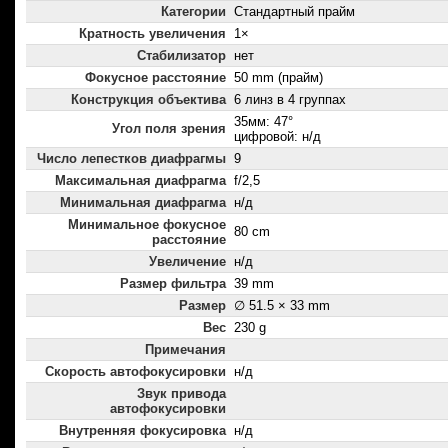
Категории
Стандартный прайм
Кратность увеличения
1×
Стабилизатор
нет
Фокусное расстояние
50 mm (прайм)
Конструкция объектива
6 линз в 4 группах
35мм: 47°
Угол поля зрения
цифровой: н/д
Число лепестков диафрагмы
9
Максимальная диафрагма
f/2,5
Минимальная диафрагма
н/д
Минимальное фокусное
80 cm
расстояние
Увеличение
н/д
Размер фильтра
39 mm
Размер
∅ 51.5 × 33 mm
Вес
230 g
Примечания
Скорость автофокусировки
н/д
Звук привода
автофокусировки
Внутренняя фокусировка
н/д