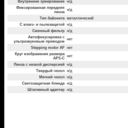
Внутреннее зумирование
н/д
Фиксированная передняя
н/д
линза
Тип байонета
металлический
С влаго- и пылезащитой
н/д
Сменный фильтр
н/д
Автофокусировка с
нет
ультразвуковым приводом
Stepping motor AF
нет
Круг изображения размера
нет
APS-C
Линза с низкой дисперсией
н/д
Твердый чехол
н/д
Мягкий чехол
н/д
Светозащитная бленда
н/д
Штативный адаптер
н/д