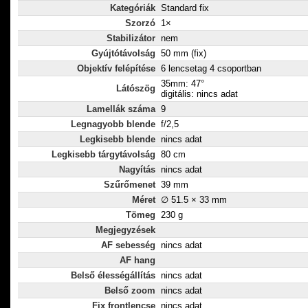
Kategóriák
Standard fix
Szorzó
1×
Stabilizátor
nem
Gyújtótávolság
50 mm (fix)
Objektív felépítése
6 lencsetag 4 csoportban
35mm: 47°
Látószög
digitális: nincs adat
Lamellák száma
9
Legnagyobb blende
f/2,5
Legkisebb blende
nincs adat
Legkisebb tárgytávolság
80 cm
Nagyítás
nincs adat
Szűrőmenet
39 mm
Méret
∅ 51.5 × 33 mm
Tömeg
230 g
Megjegyzések
AF sebesség
nincs adat
AF hang
Belső élességállítás
nincs adat
Belső zoom
nincs adat
Fix frontlencse
nincs adat