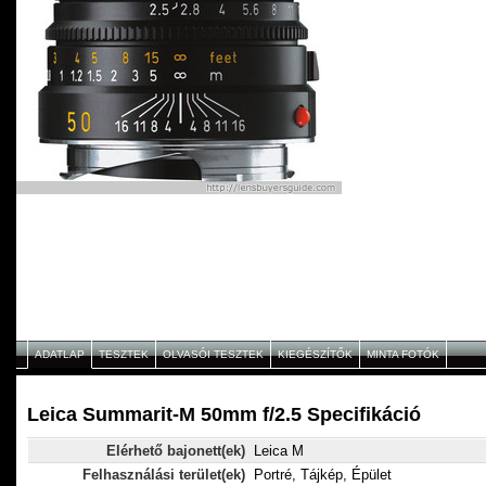
ADATLAP
TESZTEK
OLVASÓI TESZTEK
KIEGÉSZÍTŐK
MINTA FOTÓK
Leica Summarit-M 50mm f/2.5 Specifikáció
Elérhető bajonett(ek)
Leica M
Felhasználási terület(ek)
Portré, Tájkép, Épület