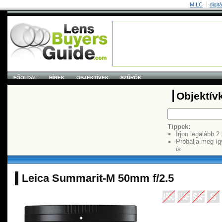
MILC
digit
FŐOLDAL
HÍREK
OBJEKTÍVEK
SZŰRŐK
Objektív
Tippek:
Írjon legalább 2
Próbálja meg íg
is
Leica Summarit-M 50mm f/2.5